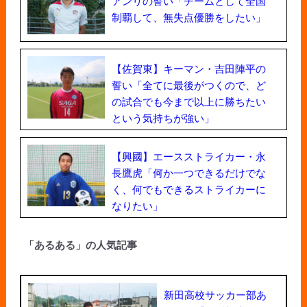
アンリの誓い「チームとして全国
制覇して、無失点優勝をしたい」
【佐賀東】キーマン・吉田陣平の
誓い「全てに最後がつくので、ど
の試合でも今まで以上に勝ちたい
という気持ちが強い」
【興國】エースストライカー・永
長鷹虎「何か一つできるだけでな
く、何でもできるストライカーに
なりたい」
「あるある」の人気記事
新田高校サッカー部あ