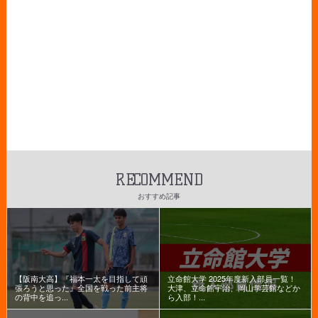
RECOMMEND
おすすめ記事
【阪南大高】『福本一太を目指して頑
立命館大学 2025年度新入部員一覧！
張ろうと思った』全国を戦った前主将
大津、立命館宇治、岡山学芸館などか
の背中を追っ...
ら入部！...