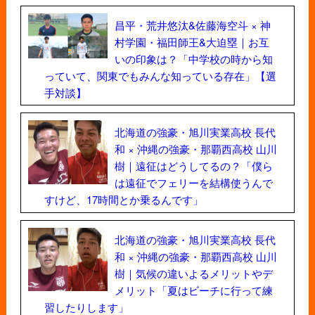
昌平・荒井悠汰&佐藤海空斗 × 神
村学園・福田師王&大迫塁｜お互
いの印象は？「中学校の時から知
っていて、関東でもみんな知っている存在」【選
手対談】
北海道の強豪・旭川実業高校 長代
和 × 沖縄の強豪・那覇西高校 山川
樹｜遠征はどうしてるの？「僕ら
は遠征でフェリーを結構使うんで
すけど、17時間とか乗るんです」
北海道の強豪・旭川実業高校 長代
和 × 沖縄の強豪・那覇西高校 山川
樹｜気候の違いよるメリットやデ
メリット「夏はビーチに行って練
習したりします」