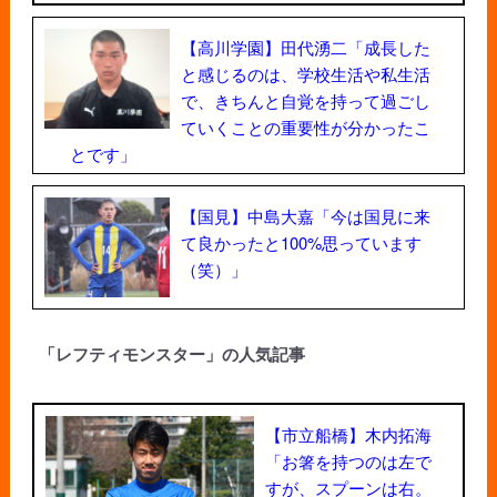
【高川学園】田代湧二「成長した
と感じるのは、学校生活や私生活
で、きちんと自覚を持って過ごし
ていくことの重要性が分かったこ
とです」
【国見】中島大嘉「今は国見に来
て良かったと100%思っています
（笑）」
「レフティモンスター」の人気記事
【市立船橋】木内拓海
「お箸を持つのは左で
すが、スプーンは右。