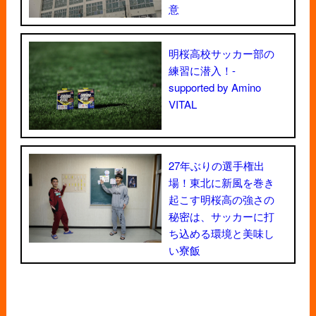
意
明桜高校サッカー部の
練習に潜入！-
supported by Amino
VITAL
27年ぶりの選手権出
場！東北に新風を巻き
起こす明桜高の強さの
秘密は、サッカーに打
ち込める環境と美味し
い寮飯