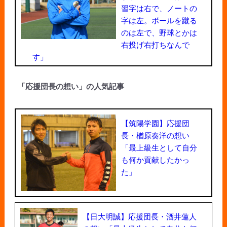
習字は右で、ノートの
字は左。ボールを蹴る
のは左で、野球とかは
右投げ右打ちなんで
す」
「応援団長の想い」の人気記事
【筑陽学園】応援団
長・楢原奏洋の想い
「最上級生として自分
も何か貢献したかっ
た」
【日大明誠】応援団長・酒井蓮人