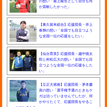
の想い「最上級生として自分も何
か貢献したかった」
【東久留米総合】応援団長・井上
春輝の想い「全国でも目立つよう
な全国一位の応援をしたい」
【仙台育英】応援団長・越中慎太
郎と村松広大の想い「全国でも目
立つような全国一位の応援をした
い」
【立正大淞南】応援団長・茅本慶
寅の想い「選手権予選のときもケ
ガは治っていませんでしたが、何
かやりたくて、応援団長をやるこ