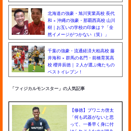
北海道の強豪・旭川実業高校 長代
和 × 沖縄の強豪・那覇西高校 山川
樹｜お互いの学校の印象は？「全
然イメージがつかない（笑）」
千葉の強豪・流通経済大柏高校 藤
井海和 × 群馬の名門・前橋育英高
校 櫻井辰徳｜２人が選ぶ俺たちの
ベストイレブン！
「フィジカルモンスター」の人気記事
【修徳】ブワニカ啓太
「何も武器がないと思
って、一番早く身に付
けられそうなのが持久