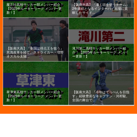
履正社高校サッカー部メンバー紹介！
【阪南大高】『凄く頭を使うチーム』
【2025年ルーキーリーグ メンバー更
2年連続となるインターハイ出場に貢
新！】
献したサイド...
【阪南大高】『全国は得点王を狙う』
滝川第二高校サッカー部メンバー紹
意識改革を経て、ストライカー・増野
介！【2025年ルーキーリーグ メンバ
オスカル太陽...
ー更新！】
草津東高校サッカー部メンバー紹介！
【阪南大高】『今年はてっぺんを目指
【2025年ルーキーリーグ メンバー更
す』経験豊富なキャプテン・河村駿。
新！】
全国の舞台で...