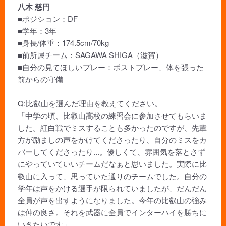
八木 慈円
■ポジション：DF
■学年：3年
■身長/体重：174.5cm/70kg
■前所属チーム：SAGAWA SHIGA（滋賀）
■自分の見てほしいプレー：ポストプレー、体を張った
前からの守備
Q:比叡山を選んだ理由を教えてください。
「中学の頃、比叡山高校の練習会に参加させてもらいま
した。紅白戦でミスすることも多かったのですが、先輩
方が励ましの声をかけてくださったり、自分のミスをカ
バーしてくださったり...。優しくて、雰囲気を落とさず
にやっていていいチームだなぁと思いました。実際に比
叡山に入って、思っていた通りのチームでした。自分の
学年は声をかける選手が限られていましたが、だんだん
全員が声を出すようになりました。今年の比叡山の強み
は仲の良さ。それを武器に全員でインターハイを勝ちに
いきたいです」