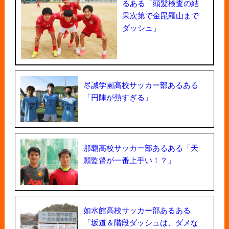
るある「頭髪検査の結
果次第で金毘羅山まで
ダッシュ」
尽誠学園高校サッカー部あるある
「円陣が熱すぎる」
那覇高校サッカー部あるある「天
願監督が一番上手い！？」
如水館高校サッカー部あるある
「坂道＆階段ダッシュは、ダメな