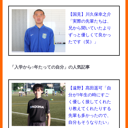
【国見】川久保幸之介
「実際の先輩たちは、
兄から聞いていたより
ずっと優しくて良かっ
たです（笑）」
「入学から○年たっての自分」の人気記事
【遠野】髙田遥可「自
分が1年生の時にすご
く優しく接してくれた
り教えてくれたりする
先輩も多かったので、
自分もそうなりたい」