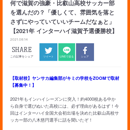
何で滋賀の強豪・比叡山高校サッカー部
を選んだの？「優しくて、雰囲気を落と
さずにやっていていいチームだなぁと」
【2021年 インターハイ滋賀予選優勝校】
2021.08.14
SHARE
この記事をシェア
ツイート
LINEで送る
シェア
【取材校】ヤンサカ編集部がキミの学校をZOOMで取材
【募集中！】
2021年もインハイシーズンに突入！約4000校ある中か
ら自身で選びぬいた高校には、必ず理由があるはず！今
回はインターハイ全国大会初出場を決めた比叡山高校サ
ッカー部の八木慈円選手に話を聞いたぞ！