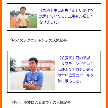
【丸岡】中出那央「正しい動作を
意識していたら、上半身が逞しく
なりました」
「No.1のテクニシャン」の人気記事
【佐賀東】河内皓誠
「リフティングのコツ
は膝上など自分が蹴り
やすい位置にボールを
常に蹴ること」
「僕が○○高校に入るまで」の人気記事