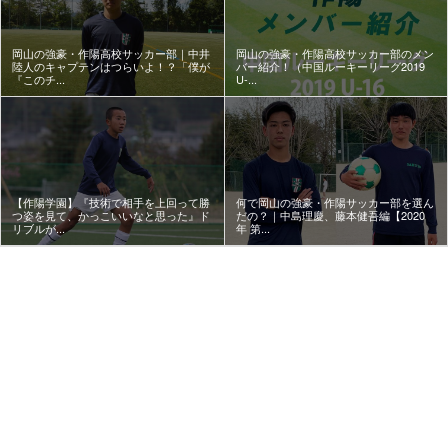
岡山の強豪・作陽高校サッカー部｜中井
岡山の強豪・作陽高校サッカー部のメン
陸人のキャプテンはつらいよ！？「僕が
バー紹介！（中国ルーキーリーグ2019
『このチ...
U-...
【作陽学園】『技術で相手を上回って勝
何で岡山の強豪・作陽サッカー部を選ん
つ姿を見て、かっこいいなと思った』ド
だの？｜中島理慶、藤本健吾編【2020
リブルが...
年 第...