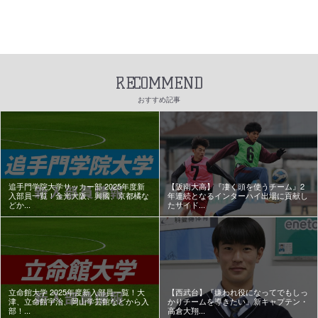
RECOMMEND
おすすめ記事
追手門学院大学サッカー部 2025年度新
【阪南大高】『凄く頭を使うチーム』2
入部員一覧！金光大阪、興國、京都橘な
年連続となるインターハイ出場に貢献し
どか...
たサイド...
立命館大学 2025年度新入部員一覧！大
【西武台】『嫌われ役になってでもしっ
津、立命館宇治、岡山学芸館などから入
かりチームを導きたい』新キャプテン・
部！...
高倉大翔...