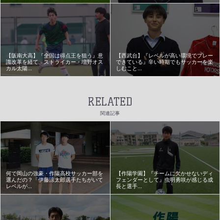
【阪南大高】『全国は得点王を狙う』意
【西武台】『レベルが高い環境でプレー
識改革を経て、ストライカー・増野オス
できている』辛い時期でもサッカーを楽
カル太陽...
しむこと...
RELATED
関連記事
何で岡山の強豪・作陽高校サッカー部を
【作陽学園】『チームに欠かせないディ
選んだの？「伊藤涼太郎選手たちがいて
フェンダーとして』虫明勇咲が感じる成
レベルが...
長と選手...