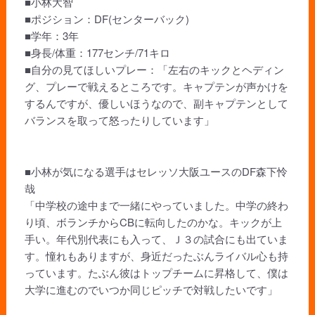
■小林大智
■ポジション：DF(センターバック)
■学年：3年
■身長/体重：177センチ/71キロ
■自分の見てほしいプレー：「左右のキックとヘディン
グ、プレーで戦えるところです。キャプテンが声かけを
するんですが、優しいほうなので、副キャプテンとして
バランスを取って怒ったりしています」
■小林が気になる選手はセレッソ大阪ユースのDF森下怜
哉
「中学校の途中まで一緒にやっていました。中学の終わ
り頃、ボランチからCBに転向したのかな。キックが上
手い。年代別代表にも入って、Ｊ３の試合にも出ていま
す。憧れもありますが、身近だったぶんライバル心も持
っています。たぶん彼はトップチームに昇格して、僕は
大学に進むのでいつか同じピッチで対戦したいです」