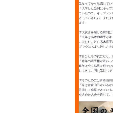
Q:なってから意識して
「入学した当初はキャプ
ていたので、キャプテン
とっていきたい。まだま
ます」
Q:大変さを感じる瞬間は
「去年は高木和選手がキ
いました。常に高木選手
げで今はあまり難しさを
Q:自分たちの代になり
「昨年の選手権が終わっ
昨年は全く結果を残せな
してきて、同じ気持ちで
Q:そのためには青森山
「今は青森山田がいるか
意識して成長できている
を含めた大会を通して、