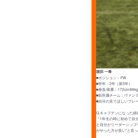
堀田 一希
■ポジション：FW
■学年：2年（新3年）
■身長/体重：172cm/66k
■前所属チーム：ヴァンラー
■自分の見てほしいプレ
Q:キャプテンになった
「1年生の時に初めて自
と自分がリーダーシップ
がやった方が良い"と言