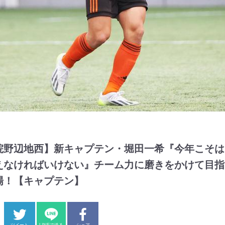
院野辺地西】新キャプテン・堀田一希『今年こそは
えなければいけない』チーム力に磨きをかけて目指
場！【キャプテン】
ツイート
LINEで送る
シェア