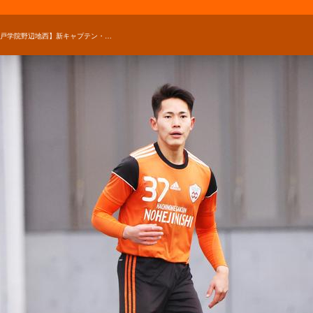
【八戸学院野辺地西】新キャプテン・堀田一希『今年こそはチームの歴史を変えなければいけない』チーム力に磨きをかけて目指すのは選手権初出場！【キャプテン】