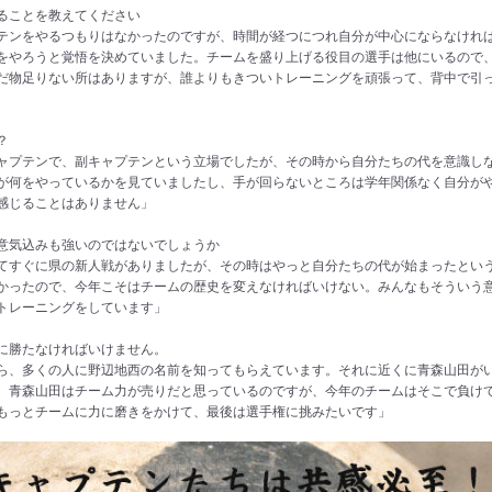
いることを教えてください
テンをやるつもりはなかったのですが、時間が経つにつれ自分が中心にならなけれ
をやろうと覚悟を決めていました。チームを盛り上げる役目の選手は他にいるので
だ物足りない所はありますが、誰よりもきついトレーニングを頑張って、背中で引
？
ャプテンで、副キャプテンという立場でしたが、その時から自分たちの代を意識し
が何をやっているかを見ていましたし、手が回らないところは学年関係なく自分が
感じることはありません」
、意気込みも強いのではないでしょうか
てすぐに県の新人戦がありましたが、その時はやっと自分たちの代が始まったとい
かったので、今年こそはチームの歴史を変えなければいけない。みんなもそういう
トレーニングをしています」
田に勝たなければいけません。
ら、多くの人に野辺地西の名前を知ってもらえています。それに近くに青森山田が
。青森山田はチーム力が売りだと思っているのですが、今年のチームはそこで負け
もっとチームに力に磨きをかけて、最後は選手権に挑みたいです」