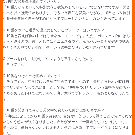
Q:理想の10番像を教えてください。
「10番だからといって特別に何か意識をしているわけではないのですが、試合
に出る以上は責任があります。そういう責任を背負いながら、10番という特別
な番号を背負う自分が中心になってプレーしないといけないと思っています」
Q:10番をつける選手で理想にしているプレーヤーはいますか？
「10番と言えば僕の中ではリオネル・メッシです。ただ、ポジション的にはち
ょっと違うので、選手としてはイニエスタです。元々バルセロナが好きで試合
をたくさん見ていたので、そういう選手になりたいなと思っています」
Q:ゲームを作り、動かしていくような選手になりたいと。
「そうですね」
Q:10番をつけるのは初めてですか？
「そうですね。中学時代も含めて初めてです。なので、最初に言われた時は自
分でいいのかなって思いました。でも、10番をつけたいという気持ちがめちゃ
くちゃあったわけではないので、良い意味でプレッシャーもあまりなかったで
す」
Q:10番を託されて何か自分の中で変わった部分はありますか？
「3年生になってから10番を背負い、自分が中心になって戦うことで負けられな
いという想いが強くなりました。自分がチームで一番走らないといけないし、
ボールに一番触らないといけません。そこは意識してプレーするようになりま
した」