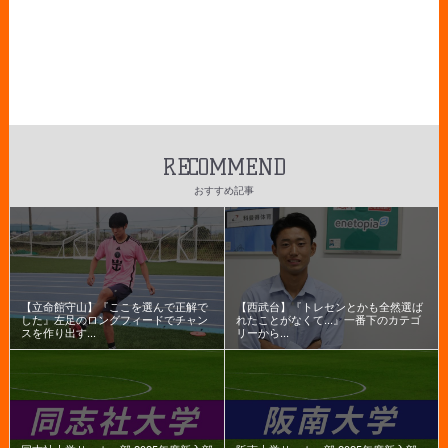
RECOMMEND
おすすめ記事
【立命館守山】『ここを選んで正解で
【西武台】『トレセンとかも全然選ば
した』左足のロングフィードでチャン
れたことがなくて...』一番下のカテゴ
スを作り出す...
リーから...