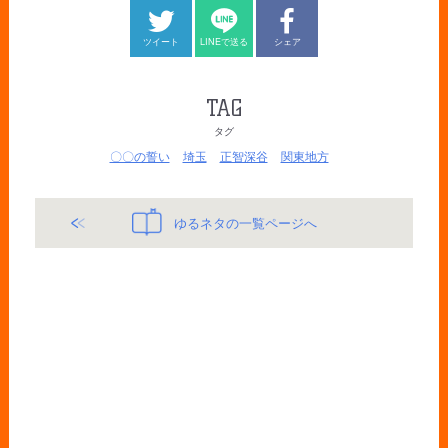
ツイート
LINEで送る
シェア
TAG
タグ
〇〇の誓い
埼玉
正智深谷
関東地方
ゆるネタの一覧ページへ