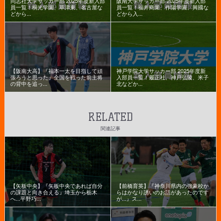
同志社大学サッカー部 2025年度新入部
阪南大学サッカー部 2025年度新入部
員一覧！桐光学園、草津東、名古屋な
員一覧！福井商業、作陽学園、興國な
どから...
どから入...
【阪南大高】『福本一太を目指して頑
神戸学院大学サッカー部 2025年度新
張ろうと思った』全国を戦った前主将
入部員一覧！履正社、神戸弘陵、米子
の背中を追っ...
北などか...
RELATED
関連記事
【矢板中央】『矢板中央であれば自分
【前橋育英】『神奈川県内の強豪校か
の課題と向き合える』埼玉から栃木
らはかなり誘いのお話があったのです
へ...平野巧...
が...』ス...