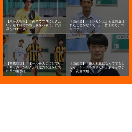
【東海大相模】『高卒でプロに行きた
【西武台】『トレセンとかも全然選ば
い』選手権での悔しさをバネに。戸川
れたことがなくて...』一番下のカテゴ
昌也のエース...
リーから...
【前橋育英】『ボールを大切にしてい
【西武台】『嫌われ役になってでもし
くサッカーが好き』推進力を活かして
っかりチームを導きたい』新キャプテ
昨季の選手権...
ン・高倉大翔...