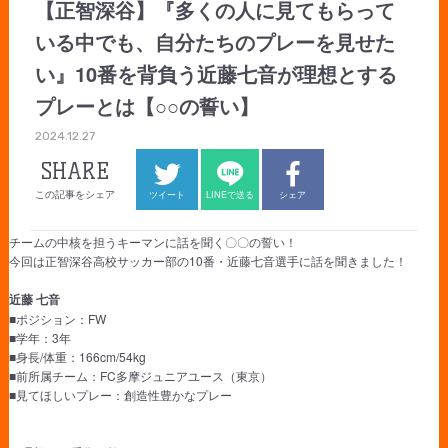
【正智深谷】『多くの人に見てもらって
いる中でも、自分たちのプレーを見せた
い』10番を背負う近藤七音が理想とする
プレーとは【○○の誓い】
2024.12.27
SHARE
この記事をシェア
ツイート
LINEで送る
シェア
チームの中核を担うキーマンに話を聞く〇〇の誓い！
今回は正智深谷高校サッカー部の10番・近藤七音選手に話を聞きました！
近藤 七音
■ポジション：FW
■学年：3年
■身長/体重：166cm/54kg
■前所属チーム：FC多摩ジュニアユース（東京）
■見てほしいプレー：創造性豊かなプレー