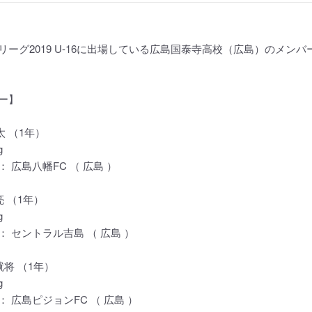
リーグ2019 U-16に出場している広島国泰寺高校（広島）のメン
ー】
太 （1年）
g
 広島八幡FC （ 広島 ）
亮 （1年）
g
 セントラル吉島 （ 広島 ）
就将 （1年）
g
 広島ピジョンFC （ 広島 ）