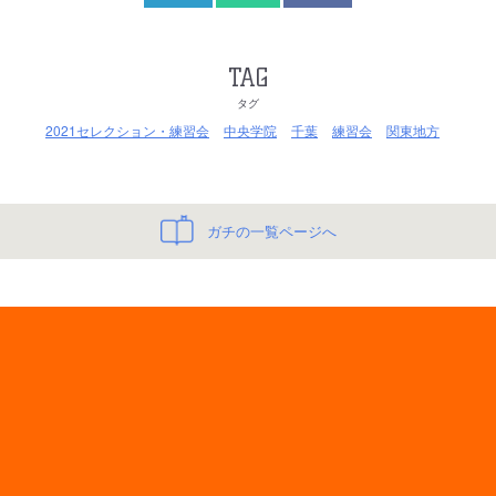
TAG
タグ
2021セレクション・練習会
中央学院
千葉
練習会
関東地方
ガチの一覧ページへ