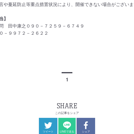
言や蔓延防止等重点措置状況により、開催できない場合がございま
当】
問 田中康之０９０－７２５９－６７４９
０－９９７２－２６２２
1
SHARE
この記事をシェア
ツイート
LINEで送る
シェア