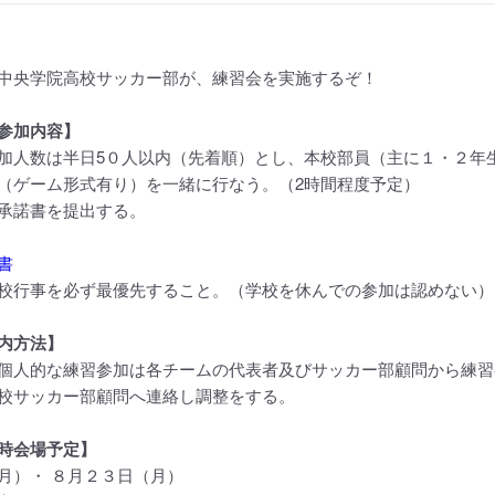
中央学院高校サッカー部が、練習会を実施するぞ！
参加内容】
加人数は半日5０人以内（先着順）とし、本校部員（主に１・２年
（ゲーム形式有り）を一緒に行なう。（2時間程度予定）
承諾書を提出する。
書
校行事を必ず最優先すること。（学校を休んでの参加は認めない）
内方法】
個人的な練習参加は各チームの代表者及びサッカー部顧問から練習
校サッカー部顧問へ連絡し調整をする。
時会場予定】
月）・ ８月２３日（月）