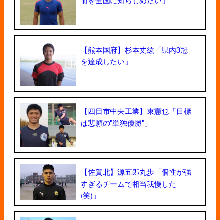
前を全国に知らしめたい」
【熊本国府】杉本丈紘「県内3冠
を達成したい」
【四日市中央工業】東憲也「目標
は悲願の"単独優勝"」
【佐賀北】源五郎丸歩「個性が強
すぎるチームで相当我慢した
(笑)」