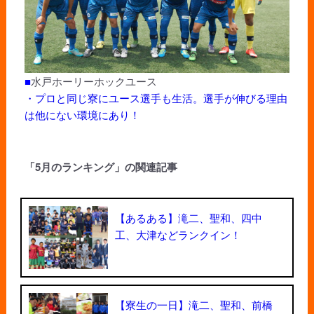
■
水戸ホーリーホックユース
・プロと同じ寮にユース選手も生活。選手が伸びる理由
は他にない環境にあり！
「5月のランキング」の関連記事
【あるある】滝二、聖和、四中
工、大津などランクイン！
【寮生の一日】滝二、聖和、前橋