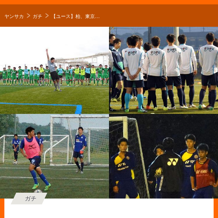
ヤンサカ
ガチ
【ユース】柏、東京Ｖ、鳥栖などＪリーグアカデミー特集！-第１弾-
ガチ