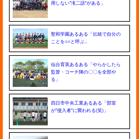
用しない"滝二語"がある」
聖和学園あるある「伝統で自分の
ことを○○と呼ぶ」
仙台育英あるある「やらかしたら
監督・コーチ陣の〇〇を全部や
る」
四日市中央工業あるある「部室
が"侵入者"に襲われる(笑)」