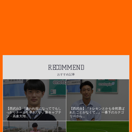
RECOMMEND
おすすめ記事
【西武台】『嫌われ役になってでもし
【西武台】『トレセンとかも全然選ば
っかりチームを導きたい』新キャプテ
れたことがなくて...』一番下のカテゴ
ン・高倉大翔...
リーから...