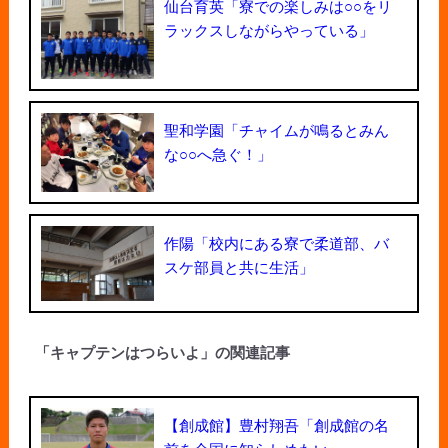
仙台育英「寮での楽しみは○○をリ
ラックスしながらやっている」
聖和学園「チャイムが鳴るとみん
な○○へ急ぐ！」
作陽「校内にある寮で柔道部、バ
スケ部員と共に生活」
「キャプテンはつらいよ」の関連記事
【創成館】豊村翔吾「創成館の名