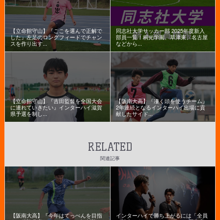
【立命館守山】『ここを選んで正解で
同志社大学サッカー部 2025年度新入
した』左足のロングフィードでチャン
部員一覧！桐光学園、草津東、名古屋
スを作り出す...
などから...
【立命館守山】『吉田監督を全国大会
【阪南大高】『凄く頭を使うチーム』
に連れていきたい』インターハイ滋賀
2年連続となるインターハイ出場に貢
県予選を制し...
献したサイド...
RELATED
関連記事
【阪南大高】『今年はてっぺんを目指
インターハイで勝ち上がるには「全員