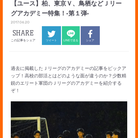
【ユース】柏、東京Ｖ、鳥栖などＪリー
グアカデミー特集！-第１弾-
2017.06.20
SHARE
この記事をシェア
ツイート
LINEで送る
シェア
過去に掲載したＪリーグのアカデミーの記事をピックア
ップ！高校の部活とはどのような面が違うのか？少数精
鋭のエリート軍団のＪリーグのアカデミーを紹介する
ぞ！