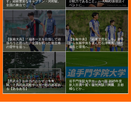
す』経験豊富なキャプテン・河村駿。
が戦力であること」──KAMO原宿店イ
全国の舞台で...
ベントに...
【阪南大高】『福本一太を目指して頑
【矢板中央】『結果で恩返しを』岩手
張ろうと思った』全国を戦った前主将
から矢板中央を選んだ石澤侑真。得た
の背中を追っ...
成長と環境へ...
【西武台】お弁当のおかずは争奪
追手門学院大学サッカー部 2025年度
戦！？西武台高校サッカー部のあるあ
新入部員一覧！金光大阪、興國、京都
る【あるある】
橘などか...