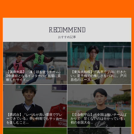
RECOMMEND
おすすめ記事
【阪南大高】『凄く頭を使うチーム』
【東海大相模】『高卒でプロに行きた
2年連続となるインターハイ出場に貢
い』選手権での悔しさをバネに。戸川
献したサイド...
昌也のエース...
【西武台】『レベルが高い環境でプレ
【立命館守山】『全国は強いチームば
ーできている』辛い時期でもサッカー
かりで、甘くないのは分かっている』
を楽しむこと...
初の全国大会...