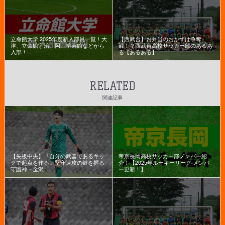
立命館大学 2025年度新入部員一覧！大
【西武台】お弁当のおかずは争奪
津、立命館宇治、岡山学芸館などから
戦！？西武台高校サッカー部のあるあ
入部！...
る【あるある】
RELATED
関連記事
【矢板中央】『自分の武器であるキッ
帝京長岡高校サッカー部メンバー紹
クで起点を作る』堅守速攻の鍵を握る
介！【2025年ルーキーリーグ メンバ
守護神・金沢...
ー更新！】