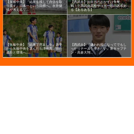
【矢板中央】『結果を残して自信を取
【西武台】お弁当のおかずは争奪
り戻す』日本一という目標へ。永井健
戦！？西武台高校サッカー部のあるあ
慎が考えるリ...
る【あるある】
【矢板中央】『結果で恩返しを』岩手
【西武台】『嫌われ役になってでもし
から矢板中央を選んだ石澤侑真。得た
っかりチームを導きたい』新キャプテ
成長と環境へ...
ン・高倉大翔...