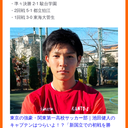
・準々決勝 2-1 駿台学園
・2回戦 5-1 都立狛江
・1回戦 3-0 東海大菅生
東京の強豪・関東第一高校サッカー部｜池田健人の
キャプテンはつらいよ！？「新国立での初戦を勝