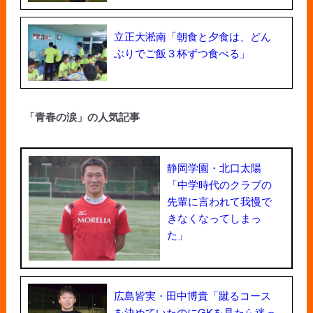
立正大淞南「朝食と夕食は、どん
ぶりでご飯３杯ずつ食べる」
「青春の涙」の人気記事
静岡学園・北口太陽
「中学時代のクラブの
先輩に言われて我慢で
きなくなってしまっ
た」
広島皆実・田中博貴「蹴るコース
を決めていたのにGKを見たら迷っ