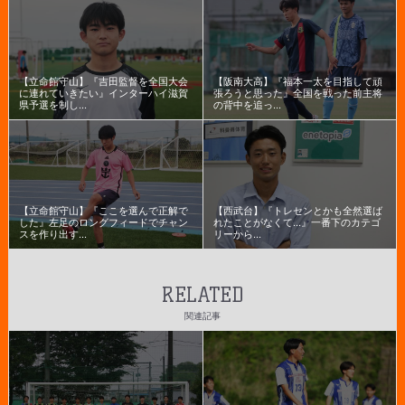
【立命館守山】『吉田監督を全国大会
【阪南大高】『福本一太を目指して頑
に連れていきたい』インターハイ滋賀
張ろうと思った』全国を戦った前主将
県予選を制し...
の背中を追っ...
【立命館守山】『ここを選んで正解で
【西武台】『トレセンとかも全然選ば
した』左足のロングフィードでチャン
れたことがなくて...』一番下のカテゴ
スを作り出す...
リーから...
RELATED
関連記事