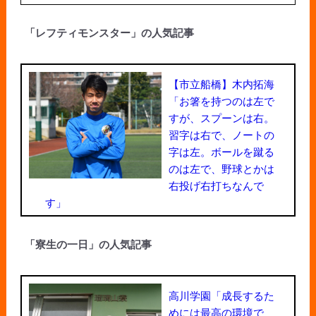
「レフティモンスター」の人気記事
【市立船橋】木内拓海
「お箸を持つのは左で
すが、スプーンは右。
習字は右で、ノートの
字は左。ボールを蹴る
のは左で、野球とかは
右投げ右打ちなんで
す」
「寮生の一日」の人気記事
高川学園「成長するた
めには最高の環境で