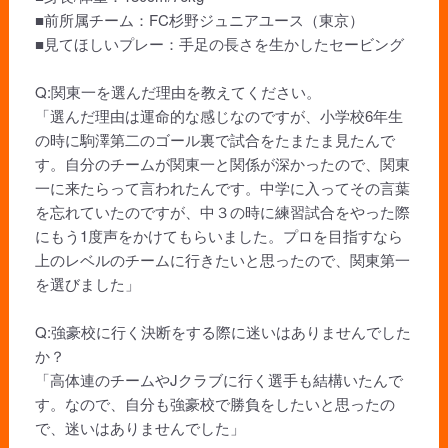
■前所属チーム：FC杉野ジュニアユース（東京）
■見てほしいプレー：手足の長さを生かしたセービング
Q:関東一を選んだ理由を教えてください。
「選んだ理由は運命的な感じなのですが、小学校6年生
の時に駒澤第二のゴール裏で試合をたまたま見たんで
す。自分のチームが関東一と関係が深かったので、関東
一に来たらって言われたんです。中学に入ってその言葉
を忘れていたのですが、中３の時に練習試合をやった際
にもう1度声をかけてもらいました。プロを目指すなら
上のレベルのチームに行きたいと思ったので、関東第一
を選びました」
Q:強豪校に行く決断をする際に迷いはありませんでした
か？
「高体連のチームやJクラブに行く選手も結構いたんで
す。なので、自分も強豪校で勝負をしたいと思ったの
で、迷いはありませんでした」