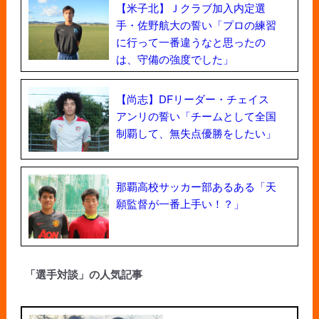
【米子北】Ｊクラブ加入内定選
手・佐野航大の誓い「プロの練習
に行って一番違うなと思ったの
は、守備の強度でした」
【尚志】DFリーダー・チェイス
アンリの誓い「チームとして全国
制覇して、無失点優勝をしたい」
那覇高校サッカー部あるある「天
願監督が一番上手い！？」
「選手対談」の人気記事