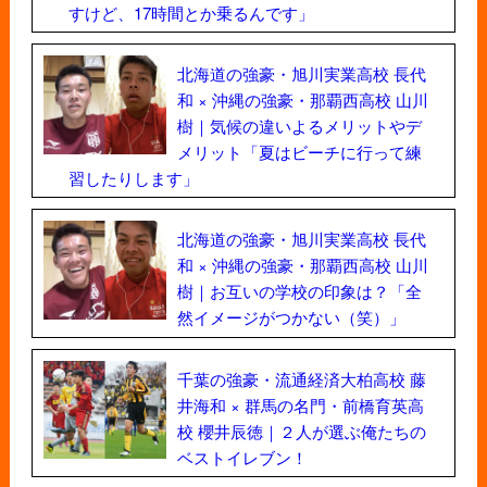
すけど、17時間とか乗るんです」
北海道の強豪・旭川実業高校 長代
和 × 沖縄の強豪・那覇西高校 山川
樹｜気候の違いよるメリットやデ
メリット「夏はビーチに行って練
習したりします」
北海道の強豪・旭川実業高校 長代
和 × 沖縄の強豪・那覇西高校 山川
樹｜お互いの学校の印象は？「全
然イメージがつかない（笑）」
千葉の強豪・流通経済大柏高校 藤
井海和 × 群馬の名門・前橋育英高
校 櫻井辰徳｜２人が選ぶ俺たちの
ベストイレブン！