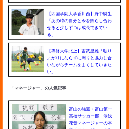
【四国学院大学香川西】野中瞬生
「あの時の自分と今を照らし合わ
せると少しずつは成長できてい
る」
【専修大学北上】吉武皇雅「独り
よがりにならずに周りと協力し合
いながらチームをよくしていきた
い」
「マネージャー」の人気記事
富山の強豪・富山第一
高校サッカー部｜湯浅
花音マネージャーの本