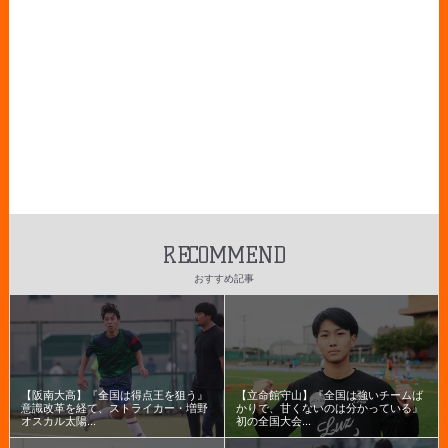
RECOMMEND
おすすめ記事
【阪南大高】『全国は得点王を狙う』
【立命館守山】『全国は強いチームば
意識改革を経て、ストライカー・増野
かりで、甘くないのは分かっている』
オスカル太陽...
初の全国大会...