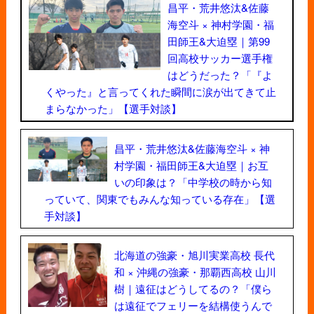
昌平・荒井悠汰&佐藤
海空斗 × 神村学園・福
田師王&大迫塁｜第99
回高校サッカー選手権
はどうだった？「『よ
くやった』と言ってくれた瞬間に涙が出てきて止
まらなかった」【選手対談】
昌平・荒井悠汰&佐藤海空斗 × 神
村学園・福田師王&大迫塁｜お互
いの印象は？「中学校の時から知
っていて、関東でもみんな知っている存在」【選
手対談】
北海道の強豪・旭川実業高校 長代
和 × 沖縄の強豪・那覇西高校 山川
樹｜遠征はどうしてるの？「僕ら
は遠征でフェリーを結構使うんで