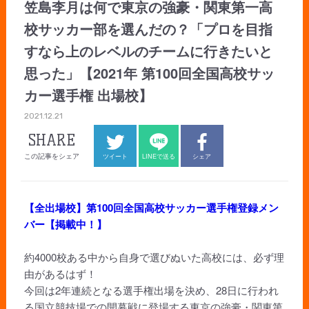
笠島李月は何で東京の強豪・関東第一高
校サッカー部を選んだの？「プロを目指
すなら上のレベルのチームに行きたいと
思った」【2021年 第100回全国高校サッ
カー選手権 出場校】
2021.12.21
SHARE
この記事をシェア
ツイート
LINEで送る
シェア
【全出場校】第100回全国高校サッカー選手権登録メン
バー【掲載中！】
約4000校ある中から自身で選びぬいた高校には、必ず理
由があるはず！
今回は2年連続となる選手権出場を決め、28日に行われ
る国立競技場での開幕戦に登場する東京の強豪・関東第