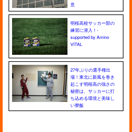
意
明桜高校サッカー部の
練習に潜入！-
supported by Amino
VITAL
27年ぶりの選手権出
場！東北に新風を巻き
起こす明桜高の強さの
秘密は、サッカーに打
ち込める環境と美味し
い寮飯