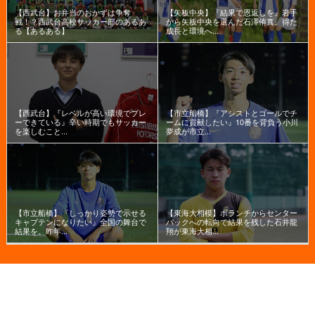
【西武台】お弁当のおかずは争奪
【矢板中央】『結果で恩返しを』岩手
戦！？西武台高校サッカー部のあるあ
から矢板中央を選んだ石澤侑真。得た
る【あるある】
成長と環境へ...
【西武台】『レベルが高い環境でプレ
【市立船橋】『アシストとゴールでチ
ーできている』辛い時期でもサッカー
ームに貢献したい』10番を背負う小川
を楽しむこと...
夢成が市立...
【市立船橋】『しっかり姿勢で示せる
【東海大相模】ボランチからセンター
キャプテンになりたい』全国の舞台で
バックへの転向で結果を残した石井龍
結果を。昨年...
翔が東海大相...