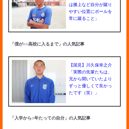
は膝上など自分が蹴り
やすい位置にボールを
常に蹴ること」
「僕が○○高校に入るまで」の人気記事
【国見】川久保幸之介
「実際の先輩たちは、
兄から聞いていたより
ずっと優しくて良かっ
たです（笑）」
「入学から○年たっての自分」の人気記事