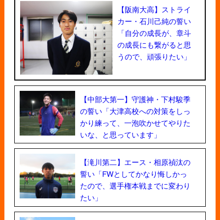
【阪南大高】ストライ
カー・石川己純の誓い
「自分の成長が、章斗
の成長にも繋がると思
うので、頑張りたい」
【中部大第一】守護神・下村駿季
の誓い「大津高校への対策をしっ
かり練って、一泡吹かせてやりた
いな、と思っています」
【滝川第二】エース・相原禎汰の
誓い「FWとしてかなり悔しかっ
たので、選手権本戦までに変わり
たい」