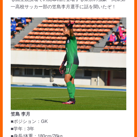
一高校サッカー部の笠島李月選手に話を聞いたぞ！
笠島 李月
■ポジション：GK
■学年：3年
■身長/体重：180cm/76kg