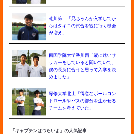
滝川第二「兄ちゃんが入学してか
らはタキニの試合を観に行く機会
が増え」
四国学院大学香川西「縦に速いサ
ッカーをしていると聞いていて、
僕の長所に合うと思って入学を決
めました」
専修大学北上「得意なボールコン
トロールやパスの部分を生かせる
チームを考えていた」
「キャプテンはつらいよ」の人気記事