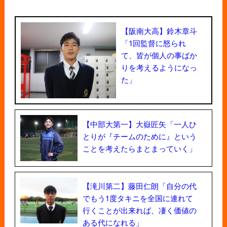
【阪南大高】鈴木章斗
「1回監督に怒られ
て、皆が個人の事ばか
りを考えるようになっ
た」
【中部大第一】大嶽匠矢「一人ひ
とりが『チームのために』という
ことを考えたらまとまっていく」
【滝川第二】藤田仁朗「自分の代
でもう1度タキニを全国に連れて
行くことが出来れば、凄く価値の
ある代になれる」