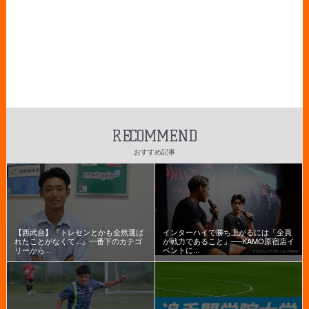
RECOMMEND
おすすめ記事
【西武台】『トレセンとかも全然選ば
インターハイで勝ち上がるには「全員
れたことがなくて...』一番下のカテゴ
が戦力であること」──KAMO原宿店イ
リーから...
ベントに...