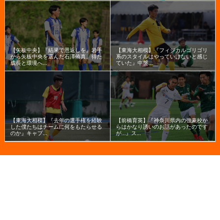
【矢板中央】『結果で恩返しを』岩手
【東海大相模】『フィジカルゴリゴリ
から矢板中央を選んだ石澤侑真。得た
系のスタイルはやっていけないと感じ
成長と環境へ...
ていた』中盤...
【東海大相模】『去年の選手権を経験
【前橋育英】『神奈川県内の強豪校か
した僕たちはチームに何をもたらせる
らはかなり誘いのお話があったのです
のか』キャプ...
が...』ス...