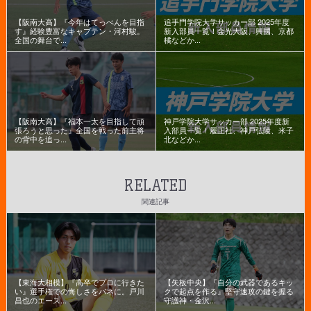
【阪南大高】『今年はてっぺんを目指
追手門学院大学サッカー部 2025年度
す』経験豊富なキャプテン・河村駿。
新入部員一覧！金光大阪、興國、京都
全国の舞台で...
橘などか...
【阪南大高】『福本一太を目指して頑
神戸学院大学サッカー部 2025年度新
張ろうと思った』全国を戦った前主将
入部員一覧！履正社、神戸弘陵、米子
の背中を追っ...
北などか...
RELATED
関連記事
【東海大相模】『高卒でプロに行きた
【矢板中央】『自分の武器であるキッ
い』選手権での悔しさをバネに。戸川
クで起点を作る』堅守速攻の鍵を握る
昌也のエース...
守護神・金沢...