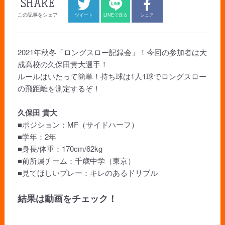
SHARE
この記事をシェア
ツイート
LINEで送る
シェア
2021年秋冬「ロングスロー記録会」！今回の参加者は大
成高校の久保田貴大選手！
ルールはいたって簡単！持ち球は1人1球でロングスロー
の飛距離を測定するぞ！
久保田 貴大
■ポジション：MF（サイドハーフ）
■学年：2年
■身長/体重：170cm/62kg
■前所属チーム：千歳中学（東京）
■見てほしいプレー：キレのあるドリブル
結果は動画をチェック！