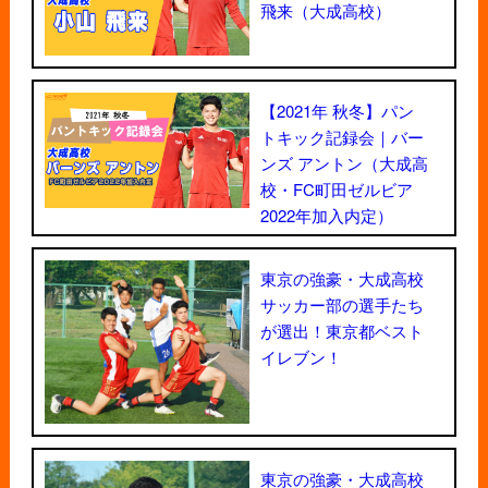
飛来（大成高校）
【2021年 秋冬】パン
トキック記録会｜バー
ンズ アントン（大成高
校・FC町田ゼルビア
2022年加入内定）
東京の強豪・大成高校
サッカー部の選手たち
が選出！東京都ベスト
イレブン！
東京の強豪・大成高校