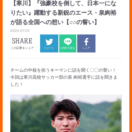
【寒川】『強豪校を倒して、日本一にな
りたい』躍動する新鋭のエース・泉絢裕
が語る全国への想い【○○の誓い】
2025.07.03
SHARE
この記事をシェア
ツイート
LINEで送る
シェア
チームの中核を担うキーマンに話を聞く〇〇の誓い！
今回は寒川高校サッカー部の泉 絢裕選手に話を聞きま
した！