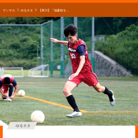
ヤンサカ
ゆるネタ
【寒川】『強豪校を倒して、日本一になりたい』躍動する新鋭のエース・泉絢裕が語る全国への想い【○○の誓い】
ゆるネタ