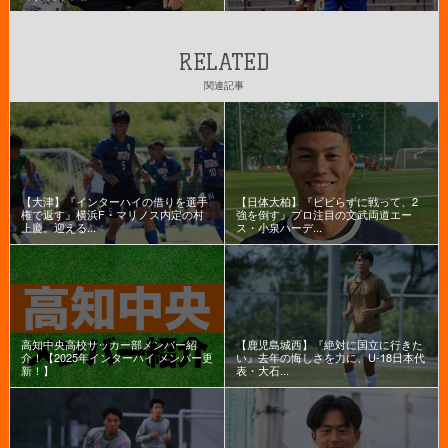
RELATED
関連記事
【大津】『インターハイの借りを選手
【日体大柏】『ビビらずに戦って、2
権で返す』横浜F・マリノス内定の村
強を倒す』プロ注目の文武両道エー
上慶。迎える...
ス・小泉ハーデ...
高知中央高校サッカー部メンバー紹
【鹿児島城西】『絶対に国立に行きた
介！【2025年インターハイ メンバー更
い』去年の悔しさを力に、U-18日本代
新！】
表・大石...