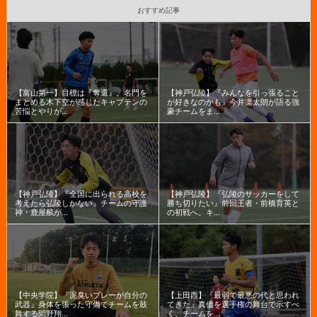
おすすめ記事
【富山第一】目標は『奪還』。名門を
【神戸弘陵】『みんなを引っ張ること
まとめる木下空が感じたキャプテンの
が好きなのかも』今井凛太朗が語る強
苦悩とやりが...
豪チームをま...
【神戸弘陵】『全国に出られる高校を
【神戸弘陵】『弘陵のサッカーをして
考えたら弘陵しかない』チームの守護
勝ち切りたい』前回王者・前橋育英と
神・鹿屋舷が...
の初戦へ。キ...
【中央学院】『泥臭いプレーが自分の
【上田西】『最弱で最悪の代と思われ
武器』身体を張った守備でチームを鼓
てきた』真価を選手権の舞台で示すべ
舞する間野翔...
く、チームを...