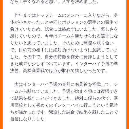
なら上手くなれると思い、入学を決めました。
昨年まではトップチームのメンバーに入りながら、身
体が小さかったことや同じポジションの選手との競争で
負けていたため、試合には絡めずにいました。悔しさを
感じていたので、今年はチームを勝たせられる選手にな
りたいと思っていました。そのために球際や競り合い
で、目の前の相手には絶対負けないように意識していま
した。その中で、自分の特徴を存分に発揮しようとして
きた成果が少しずつ出ています。インターハイ予選の準
決勝、高松商業戦では点が取れて嬉しかったです。
実はインターハイ予選の直前に右足首を怪我して、チ
ームから離れていました。予選が始まる頃には復帰でき
て結果を残すことができました。絶対に僕らの代で、寒
川高校として初めてのインターハイに行こうという気持
ちが強かったです。緊迫した試合で結果を残したことで
自信になりました。