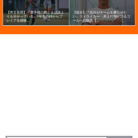
【帝京長岡】『選手権の難しさは誰よ
【龍谷】『自分がチームを勝たせた
りも分かっている』1年生の時からプ
い』ストライカー・井上叶翔が語るゴ
レミアを経験...
ールへの執念【...