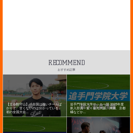
RECOMMEND
おすすめ記事
【立命館守山】『全国は強いチームば
追手門学院大学サッカー部 2025年度
かりで、甘くないのは分かっている』
新入部員一覧！金光大阪、興國、京都
初の全国大会...
橘などか...