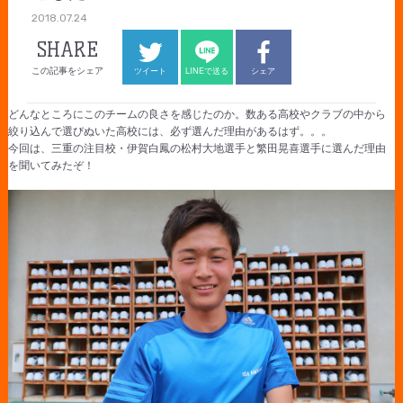
2018.07.24
SHARE
この記事をシェア
ツイート
LINEで送る
シェア
どんなところにこのチームの良さを感じたのか。数ある高校やクラブの中から
絞り込んで選びぬいた高校には、必ず選んだ理由があるはず。。。
今回は、三重の注目校・伊賀白鳳の松村大地選手と繁田晃喜選手に選んだ理由
を聞いてみたぞ！