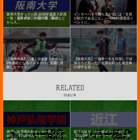
阪南大学サッカー部 2025年度新入部員
インターハイで勝ち上がるには「全員
一覧！福井商業、作陽学園、興國など
が戦力であること」──KAMO原宿店イ
から入...
ベントに...
【阪南大高】『凄く頭を使うチーム』
【阪南大高】『福本一太を目指して頑
2年連続となるインターハイ出場に貢
張ろうと思った』全国を戦った前主将
献したサイド...
の背中を追っ...
RELATED
関連記事
神戸弘陵学園高校サッカー部メンバー
近江高校サッカー部メンバー紹介！
紹介！【2025年ルーキーリーグ メンバ
【2025年ルーキーリーグ メンバー更
ー更新...
新！】