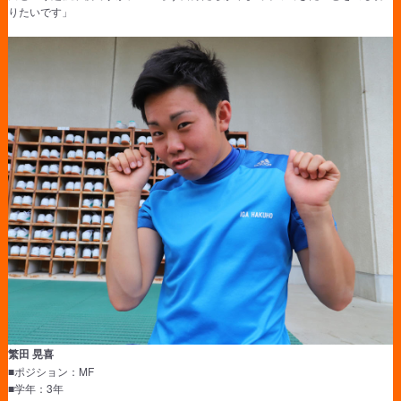
りたいです」
繁田 晃喜
■ポジション：MF
■学年：3年