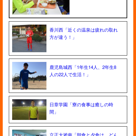
香川西「近くの温泉は疲れの取れ
方が違う！」
鹿児島城西「1年生14人、2年生8
人の22人で生活！」
日章学園「寮の食事は癒しの時
間」
立正大淞南「朝食と夕食は、どん