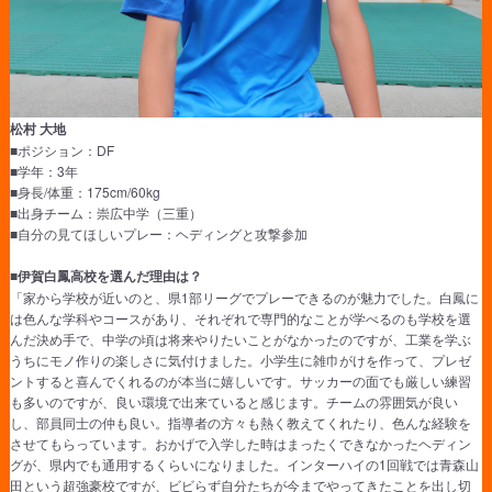
松村 大地
■ポジション：DF
■学年：3年
■身長/体重：175cm/60kg
■出身チーム：崇広中学（三重）
■自分の見てほしいプレー：ヘディングと攻撃参加
■伊賀白鳳高校を選んだ理由は？
「家から学校が近いのと、県1部リーグでプレーできるのが魅力でした。白鳳に
は色んな学科やコースがあり、それぞれで専門的なことが学べるのも学校を選
んだ決め手で、中学の頃は将来やりたいことがなかったのですが、工業を学ぶ
うちにモノ作りの楽しさに気付けました。小学生に雑巾がけを作って、プレゼ
ントすると喜んでくれるのが本当に嬉しいです。サッカーの面でも厳しい練習
も多いのですが、良い環境で出来ていると感じます。チームの雰囲気が良い
し、部員同士の仲も良い。指導者の方々も熱く教えてくれたり、色んな経験を
させてもらっています。おかげで入学した時はまったくできなかったヘディン
グが、県内でも通用するくらいになりました。インターハイの1回戦では青森山
田という超強豪校ですが、ビビらず自分たちが今までやってきたことを出し切