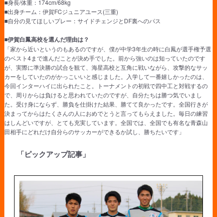
■身長/体重：174cm/68kg
■出身チーム：伊賀FCジュニアユース(三重)
■自分の見てほしいプレー：サイドチェンジとDF裏へのパス
■伊賀白鳳高校を選んだ理由は？
「家から近いというのもあるのですが、僕が中学3年生の時に白鳳が選手権予選
のベスト4まで進んだことが決め手でした。前から強いのは知っていたのです
が、実際に準決勝の試合を観て、海星高校と互角に戦いながら、攻撃的なサッ
カーをしていたのがかっこいいと感じました。入学して一番嬉しかったのは、
今回インターハイに出られたこと。トーナメントの初戦で四中工と対戦するの
で、周りからは負けると思われていたのですが、自分たちは勝つ気でいまし
た。受け身にならず、勝負を仕掛けた結果、勝てて良かったです。全国行きが
決まってからはたくさんの人におめでとうと言ってもらえました。毎日の練習
はしんどいですが、とても充実しています。全国では、全国でも有名な青森山
田相手にどれだけ自分らのサッカーができるか試し、勝ちたいです」
「ピックアップ記事」