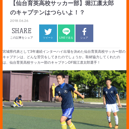
【仙台育英高校サッカー部】堀江凛太郎
のキャプテンはつらいよ！？
2018.06.26
SHARE
この記事をシェア
ツイート
LINEで送る
シェア
宮城県代表として3年連続インターハイ出場を決めた仙台育英高校サッカー部の
キャプテンは、どんな苦労をしてきたのでしょうか。取材協力してくれたの
は、仙台育英高校サッカー部のキャプテンDF堀江凛太郎選手！