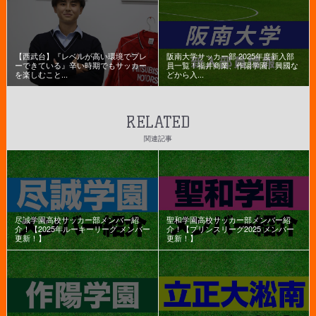
【西武台】『レベルが高い環境でプレ
阪南大学サッカー部 2025年度新入部
ーできている』辛い時期でもサッカー
員一覧！福井商業、作陽学園、興國な
を楽しむこと...
どから入...
RELATED
関連記事
尽誠学園高校サッカー部メンバー紹
聖和学園高校サッカー部メンバー紹
介！【2025年ルーキーリーグ メンバー
介！【プリンスリーグ2025 メンバー
更新！】
更新！】