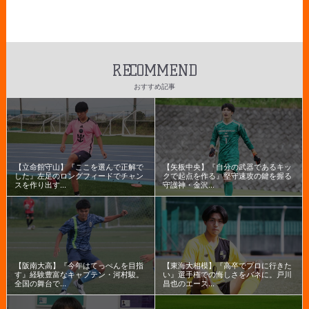
RECOMMEND
おすすめ記事
【立命館守山】『ここを選んで正解で
【矢板中央】『自分の武器であるキッ
した』左足のロングフィードでチャン
クで起点を作る』堅守速攻の鍵を握る
スを作り出す...
守護神・金沢...
【阪南大高】『今年はてっぺんを目指
【東海大相模】『高卒でプロに行きた
す』経験豊富なキャプテン・河村駿。
い』選手権での悔しさをバネに。戸川
全国の舞台で...
昌也のエース...