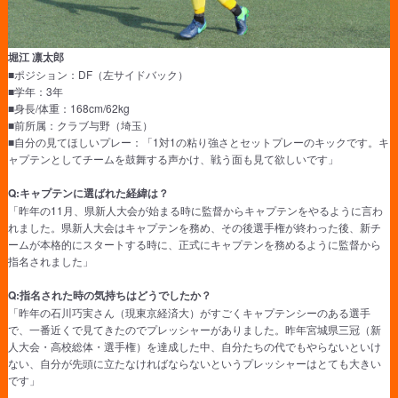
堀江 凛太郎
■ポジション：DF（左サイドバック）
■学年：3年
■身長/体重：168cm/62kg
■前所属：クラブ与野（埼玉）
■自分の見てほしいプレー：「1対1の粘り強さとセットプレーのキックです。キ
ャプテンとしてチームを鼓舞する声かけ、戦う面も見て欲しいです」
Q:キャプテンに選ばれた経緯は？
「昨年の11月、県新人大会が始まる時に監督からキャプテンをやるように言わ
れました。県新人大会はキャプテンを務め、その後選手権が終わった後、新チ
ームが本格的にスタートする時に、正式にキャプテンを務めるように監督から
指名されました」
Q:指名された時の気持ちはどうでしたか？
「昨年の石川巧実さん（現東京経済大）がすごくキャプテンシーのある選手
で、一番近くで見てきたのでプレッシャーがありました。昨年宮城県三冠（新
人大会・高校総体・選手権）を達成した中、自分たちの代でもやらないといけ
ない、自分が先頭に立たなければならないというプレッシャーはとても大きい
です」