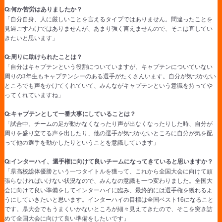
Q:何か苦労はありましたか？
「自分自身、人に厳しいことを言えるタイプではありません。間違ったことを
見過ごすわけではありませんが、あまり強く言えませんので、そこは直してい
きたいと思います」
Q:周りに助けられたことは？
「自分はキャプテンという役割についていますが、キャプテンについていない
周りの3年生もキャプテンシーのある選手がたくさんいます。自分が気づかない
ところでも声をかけてくれていて、みんながキャプテンという意識を持ってや
ってくれていますね」
Q:キャプテンとして一番大事にしていることは？
「試合中、チームの足が動かなくなったり声が出なくなったりした時、自分が
周りを盛り立てる声を出したり、他の選手が気づかないところに自分が気を配
って他の選手を動かしたりということを意識しています」
Q:インターハイ、選手権に向けて良いチームになってきていると思いますか？
「県高校総体優勝という一つタイトルを獲って、これから全国大会に向けて頑
張らなければいけない状況なので、みんなの意識も一つ変わりました。全国大
会に向けて良い準備をしてインターハイに臨み、最終的には選手権を獲れるよ
うにしていきたいと思います。インターハイの目標は全国ベスト16になること
です。県大会でもうまくいかないところが細々見えてきたので、そこを突き詰
めて全国大会に向けて良い準備をしたいです」