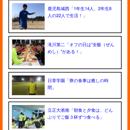
鹿児島城西「1年生14人、2年生8
人の22人で生活！」
滝川第二「オフの日は"全飯（ぜん
めし）"がある！」
日章学園「寮の食事は癒しの時
間」
立正大淞南「朝食と夕食は、どん
ぶりでご飯３杯ずつ食べる」