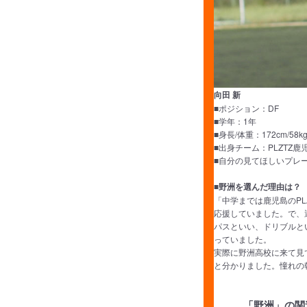
向田 新
■ポジション：DF
■学年：1年
■身長/体重：172cm/58k
■出身チーム：PLZTZ
■自分の見てほしいプレ
■野洲を選んだ理由は？
「中学までは鹿児島のP
応援していました。で、
パスといい、ドリブルと
っていました。
実際に野洲高校に来て見
と分かりました。憧れの
「野洲」の関