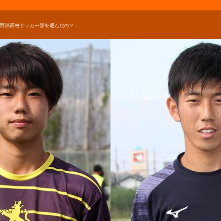
何で野洲高校サッカー部を選んだの？「見ている人を釘付けにするプレーに憧れた」