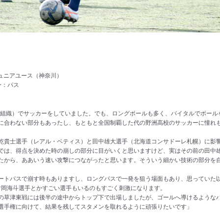
g
ジュニアユース（神奈川）
ー：パス
部組織）でサッカーをしていました。でも、ロングボールも多く、バイタルでボール
に合わない部分もあったし、もともと全国制覇した代の野洲高校のサッカーに憧れ
乾貴士選手（レアル・ベティス）と田中雄大選手（北海道コンサドーレ札幌）に影
では、得点を決めた時の崩しの部分に目がいくと思いますけど、実はその前の田中
たから、ああいう速い攻撃につながったと思います。そういう細かい技術の部分を
ートパスで崩す時もありますし、ロングパスで一発を狙う場面もあり、思っていた
片岡海斗選手とかすごい選手もいるのもすごく刺激になります。
の草津東戦には後半の途中からトップ下で出場しましたが、ゴールへ導けるような
選手権に向けて、結果を残してスタメンを取れるように頑張りたいです」