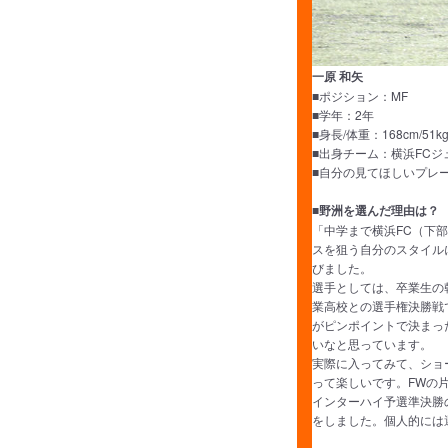
一原 和矢
■ポジション：MF
■学年：2年
■身長/体重：168cm/51k
■出身チーム：横浜FC
■自分の見てほしいプレ
■野洲を選んだ理由は？
「中学まで横浜FC（下
スを狙う自分のスタイル
びました。
選手としては、卒業生の
業高校との選手権決勝戦
がピンポイントで決まっ
いなと思っています。
実際に入ってみて、ショ
って楽しいです。FWの
インターハイ予選準決勝
をしました。個人的には