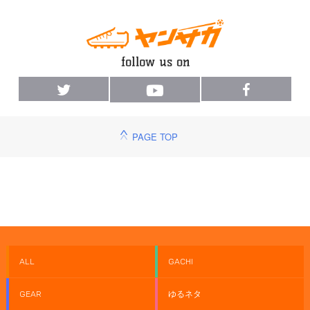
PAGE TOP
ALL
GACHI
GEAR
ゆるネタ