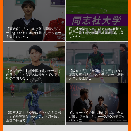
【西武台】『レベルが高い環境でプレ
同志社大学サッカー部 2025年度新入
ーできている』辛い時期でもサッカー
部員一覧！桐光学園、草津東、名古屋
を楽しむこと...
などから...
【立命館守山】『全国は強いチームば
【阪南大高】『全国は得点王を狙う』
かりで、甘くないのは分かっている』
意識改革を経て、ストライカー・増野
初の全国大会...
オスカル太陽...
【阪南大高】『今年はてっぺんを目指
インターハイで勝ち上がるには「全員
す』経験豊富なキャプテン・河村駿。
が戦力であること」──KAMO原宿店イ
全国の舞台で...
ベントに...