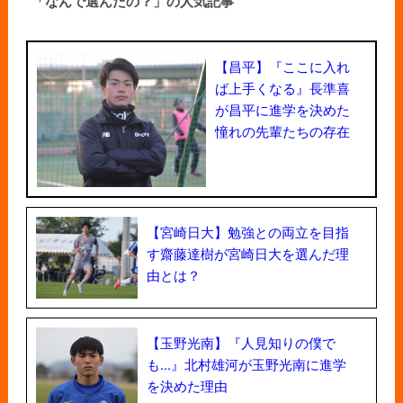
「なんで選んだの？」の人気記事
【昌平】『ここに入れ
ば上手くなる』長準喜
が昌平に進学を決めた
憧れの先輩たちの存在
【宮崎日大】勉強との両立を目指
す齋藤達樹が宮崎日大を選んだ理
由とは？
【玉野光南】『人見知りの僕で
も...』北村雄河が玉野光南に進学
を決めた理由