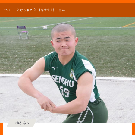
ヤンサカ
ゆるネタ
【専大北上】『他からも誘いはいただいていたのですが...』栃木出身の金田遼平が専大北上を選んだ理由とは？【進路】
ゆるネタ