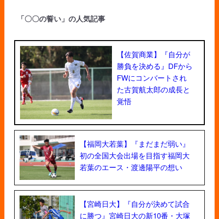
「〇〇の誓い」の人気記事
【佐賀商業】『自分が
勝負を決める』DFから
FWにコンバートされ
た古賀航太郎の成長と
覚悟
【福岡大若葉】『まだまだ弱い』
初の全国大会出場を目指す福岡大
若葉のエース・渡邊陽平の想い
【宮崎日大】『自分が決めて試合
に勝つ』宮崎日大の新10番・大塚