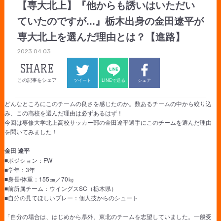
【専大北上】『他からも誘いはいただい
ていたのですが...』栃木出身の金田遼平が
専大北上を選んだ理由とは？【進路】
2023.04.03
SHARE
この記事をシェア
ツイート
LINEで送る
シェア
どんなところにこのチームの良さを感じたのか。数あるチームの中から絞り込
み、この高校を選んだ理由は必ずあるはず！
今回は専修大学北上高校サッカー部の金田遼平選手にこのチームを選んだ理由
を聞いてみました！
金田 遼平
■ポジション：FW
■学年：3年
■身長/体重：155㎝／70㎏
■前所属チーム：ウイングスSC（栃木県）
■自分の見てほしいプレー：個人技からのシュート
「自分の場合は、はじめから県外、東北のチームを志望していました。一般受