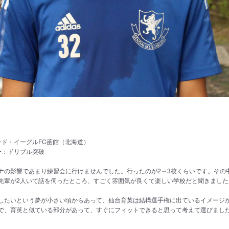
g
ッド・イーグルFC函館（北海道）
ー：ドリブル突破
ナの影響であまり練習会に行けませんでした。行ったのが2～3校くらいです。その
先輩が2人いて話を伺ったところ、すごく雰囲気が良くて楽しい学校だと聞きました
したいという夢が小さい頃からあって、仙台育英は結構選手権に出ているイメージ
で、育英と似ている部分があって、すぐにフィットできると思って考えて選びまし