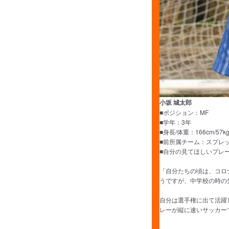
小坂 城太郎
■ポジション：MF
■学年：3年
■身長/体重：166cm/57k
■前所属チーム：スプレ
■自分の見てほしいプレ
「自分たちの頃は、コロ
うですが、中学校の時の
自分は選手権に出て活躍
レーが縦に速いサッカー