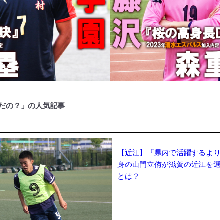
だの？」の人気記事
【近江】『県内で活躍するより.
身の山門立侑が滋賀の近江を
とは？