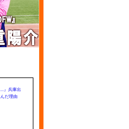
..』兵庫出
選んだ理由