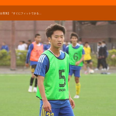
【仙台育英】『すぐにフィットできると思った』選手権で活躍する夢を持つ小坂城太郎が仙台育英を選んだ理由は？【進路】