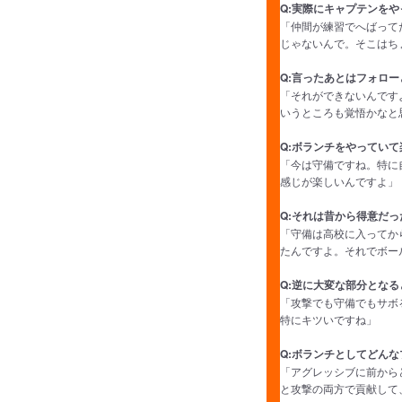
Q:実際にキャプテンを
「仲間が練習でへばって
じゃないんで。そこはち
Q:言ったあとはフォロ
「それができないんです
いうところも覚悟かなと
Q:ボランチをやってい
「今は守備ですね。特に
感じが楽しいんですよ」
Q:それは昔から得意だっ
「守備は高校に入ってか
たんですよ。それでボー
Q:逆に大変な部分となる
「攻撃でも守備でもサボ
特にキツいですね」
Q:ボランチとしてどん
「アグレッシブに前から
と攻撃の両方で貢献して