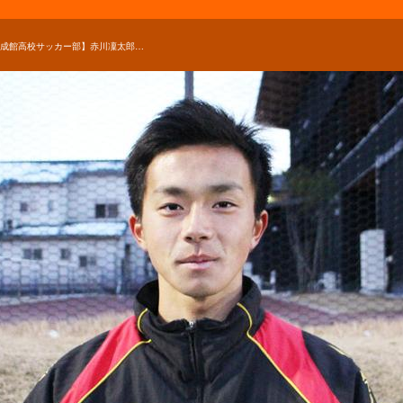
【創成館高校サッカー部】赤川凜太郎のキャプテンはつらいよ！？