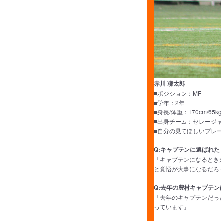
赤川 凜太郎
■ポジション：MF
■学年：2年
■身長/体重：170cm/65k
■出身チーム：セレージャF
■自分の見てほしいプレ
Q:キャプテンに選ばれ
「キャプテンになるとき
と覚悟が大事になるだろ
Q:去年の豊村キャプテ
「去年のキャプテンだっ
っています」