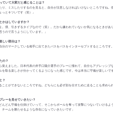
やっていて大変だと感じることは？
たり、ミスしたりするのを見ると、自分が注意しなければいけないところですね。
ょっとキツいです（笑）」
ーとかはしていますか？
よ。僕、引きずるタイプなので（笑）。だから嫌われていないか気になるときがあ
思うので言うようにしています。」
て楽しい部分は？
自分のマークしている相手に出てきたパスをパスをインターセプトするところです
たの？
ら覚えました。日本代表の井手口陽介選手のプレーに憧れて、自分もアグレッシブ
ルを取る楽しさが分かってくるようになった感じです。今は本当に守備が楽しいで
と？
ることができないところですね。どちらにも必ず顔を出すために走ることも求めら
なプレーを見せていきたい？
どんどん守備を仕掛けていって、そこからボールを奪って攻撃につないていけるよ
、チームを勝たせるような存在になっていきたいです」