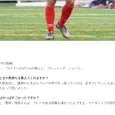
g
C(長崎)
ー：「サイドへのボールの散らし。プレッシング。シュート」
たときの気持ちを教えてくれますか？
久留先生に、練習のときからプレーや声で引っ張っていけば、必ずついていく人は
うなって思いました」
ンはやっぱすごかったですか？
た（豊村）翔吾さんは、プレーや走る距離も凄かったんですよ。リーダシップの部