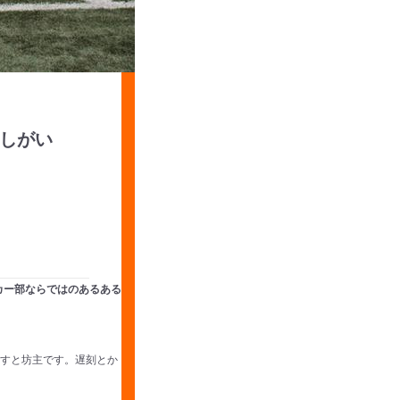
しがい
カー部ならではのあるある
かすと坊主です。遅刻とか