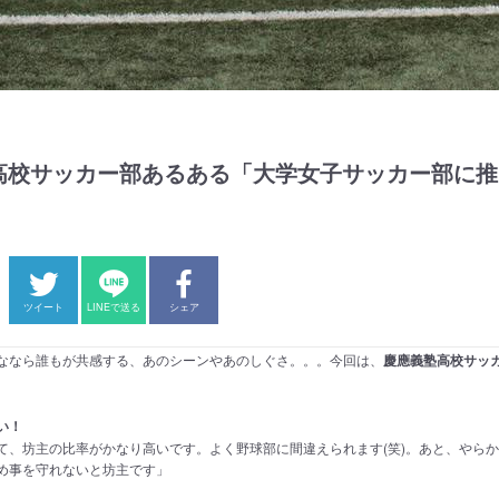
高校サッカー部あるある「大学女子サッカー部に推
ツイート
LINEで送る
シェア
ななら誰もが共感する、あのシーンやあのしぐさ。。。今回は、
慶應義塾高校サッ
い！
て、坊主の比率がかなり高いです。よく野球部に間違えられます(笑)。あと、やら
め事を守れないと坊主です」