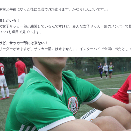
前と午後にやった後に全員で7km走ります。かなりしんどいです...」
推しがいる！
の女子サッカー部が練習しているんですけど、みんな女子サッカー部のメンバーで推
)。いつも遠目で見ています」
けど、サッカー部には来ない！
リーダーが来ますが、サッカー部には来ません。。インターハイで全国に出たとし