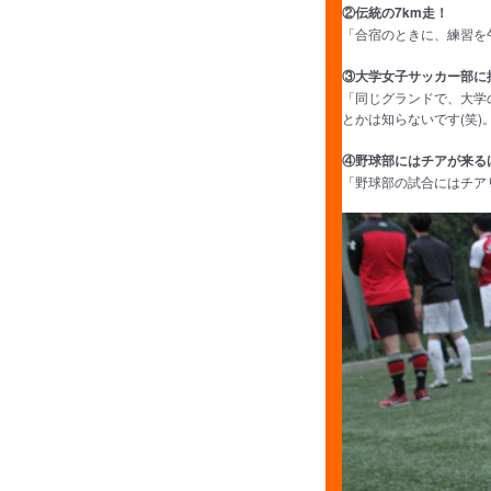
②伝統の7km走！
「合宿のときに、練習を午
③大学女子サッカー部に
「同じグランドで、大学
とかは知らないです(笑
④野球部にはチアが来る
「野球部の試合にはチア