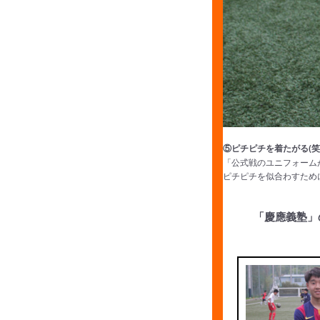
⑤ピチピチを着たがる(笑
「公式戦のユニフォーム
ピチピチを似合わすため
「慶應義塾」