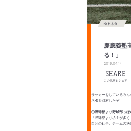
ゆるネタ
慶應義塾
る！」
2018.04.14
SHARE
この記事をシェア
サッカーをしているみん
ネタ
を取材したぞ！
①野球部より野球部っぽ
「野球部より坊主が多く
自分の仕事、チームの決