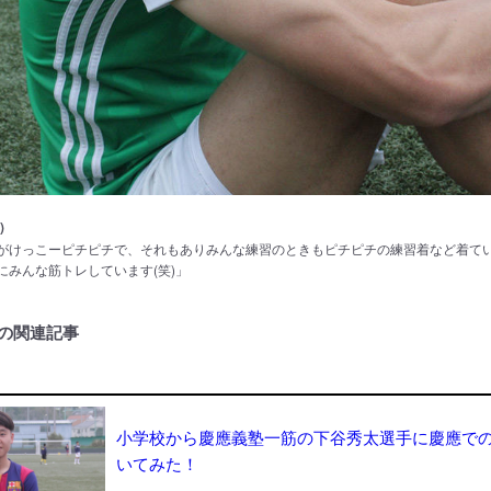
)
がけっこーピチピチで、それもありみんな練習のときもピチピチの練習着など着て
にみんな筋トレしています(笑)」
の関連記事
小学校から慶應義塾一筋の下谷秀太選手に慶應で
いてみた！