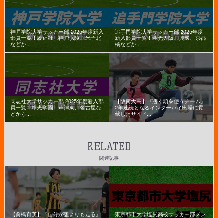
神戸学院大学サッカー部 2025年度新入
追手門学院大学サッカー部 2025年度
部員一覧！履正社、神戸弘陵、米子北
新入部員一覧！金光大阪、興國、京都
などか...
橘などか...
同志社大学サッカー部 2025年度新入部
【阪南大高】『凄く頭を使うチーム』
員一覧！桐光学園、草津東、名古屋な
2年連続となるインターハイ出場に貢
どから...
献したサイド...
RELATED
関連記事
【前橋育英】『自分が誰よりも走る』
東京都市大学塩尻高校サッカー部メン