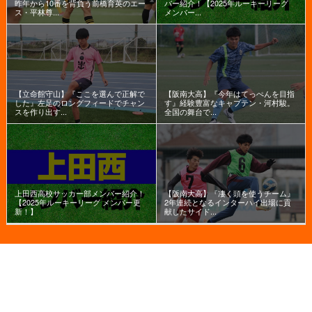
昨年から10番を背負う前橋育英のエー
バー紹介！【2025年ルーキーリーグ
ス・平林尊...
メンバー...
【立命館守山】『ここを選んで正解で
【阪南大高】『今年はてっぺんを目指
した』左足のロングフィードでチャン
す』経験豊富なキャプテン・河村駿。
スを作り出す...
全国の舞台で...
上田西高校サッカー部メンバー紹介！
【阪南大高】『凄く頭を使うチーム』
【2025年ルーキーリーグ メンバー更
2年連続となるインターハイ出場に貢
新！】
献したサイド...