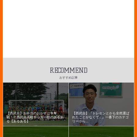
RECOMMEND
おすすめ記事
【西武台】お弁当のおかずは争奪
【西武台】『トレセンとかも全然選ば
戦！？西武台高校サッカー部のあるあ
れたことがなくて...』一番下のカテゴ
る【あるある】
リーから...