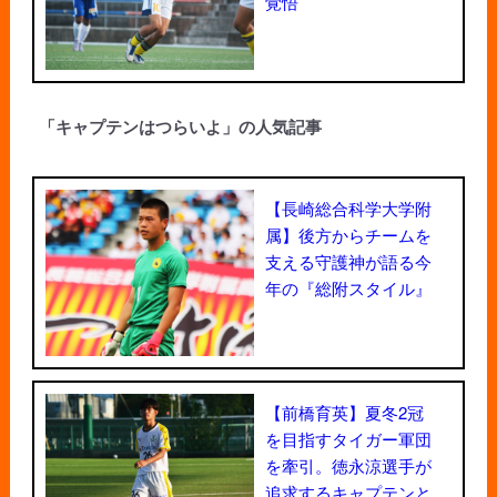
覚悟
「キャプテンはつらいよ」の人気記事
【長崎総合科学大学附
属】後方からチームを
支える守護神が語る今
年の『総附スタイル』
【前橋育英】夏冬2冠
を目指すタイガー軍団
を牽引。徳永涼選手が
追求するキャプテンと