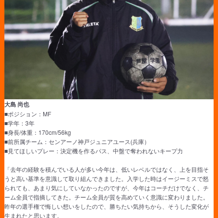
大島 尚也
■ポジション：MF
■学年：3年
■身長/体重：170cm/56kg
■前所属チーム：センアーノ神戸ジュニアユース(兵庫）
■見てほしいプレー：決定機を作るパス、中盤で奪われないキープ力
「去年の経験を積んでいる人が多い今年は、低いレベルではなく、上を目指そ
うと高い基準を意識して取り組んできました。入学した時はイージーミスで怒
られても、あまり気にしていなかったのですが、今年はコーチだけでなく、チ
ーム全員で指摘してきた。チーム全員が質を高めていく意識に変わりました。
昨年の選手権で悔しい想いをしたので、勝ちたい気持ちから、そうした変化が
生まれたと思います。