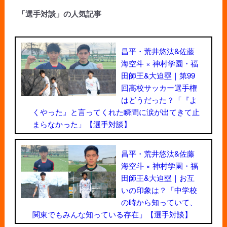
「選手対談」の人気記事
昌平・荒井悠汰&佐藤
海空斗 × 神村学園・福
田師王&大迫塁｜第99
回高校サッカー選手権
はどうだった？「『よ
くやった』と言ってくれた瞬間に涙が出てきて止
まらなかった」【選手対談】
昌平・荒井悠汰&佐藤
海空斗 × 神村学園・福
田師王&大迫塁｜お互
いの印象は？「中学校
の時から知っていて、
関東でもみんな知っている存在」【選手対談】