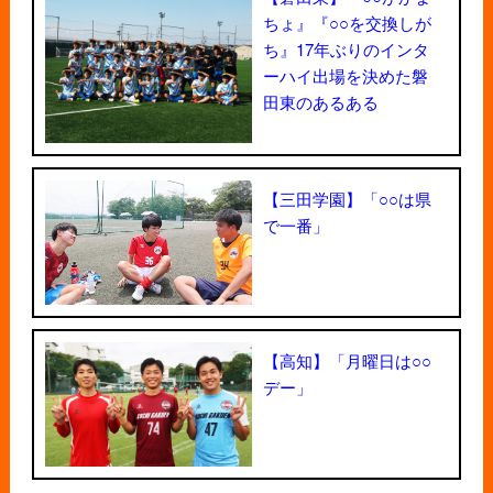
ちょ』『○○を交換しが
ち』17年ぶりのインタ
ーハイ出場を決めた磐
田東のあるある
【三田学園】「○○は県
で一番」
【高知】「月曜日は○○
デー」