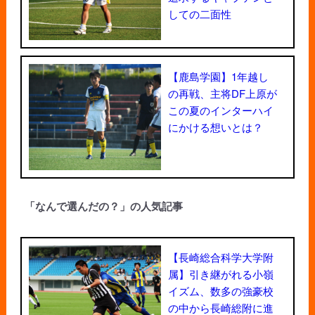
しての二面性
【鹿島学園】1年越し
の再戦、主将DF上原が
この夏のインターハイ
にかける想いとは？
「なんで選んだの？」の人気記事
【長崎総合科学大学附
属】引き継がれる小嶺
イズム、数多の強豪校
の中から長崎総附に進