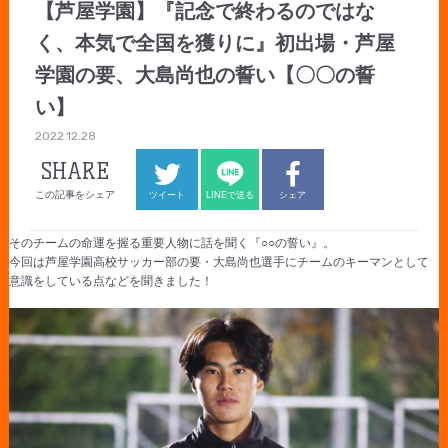
【芦屋学園】『記念で終わるのではな
く、本気で全国を獲りに』初出場・芦屋
学園の要、大島尚也の誓い【〇〇の誓
い】
2022.12.28
SHARE
この記事をシェア
ツイート
LINEで送る
シェア
そのチームの命運を握る重要人物に話を聞く『○○の誓い』。
今回は芦屋学園高校サッカー部の要・大島尚也選手にチームのキーマンとして
意識をしている点などを聞きました！