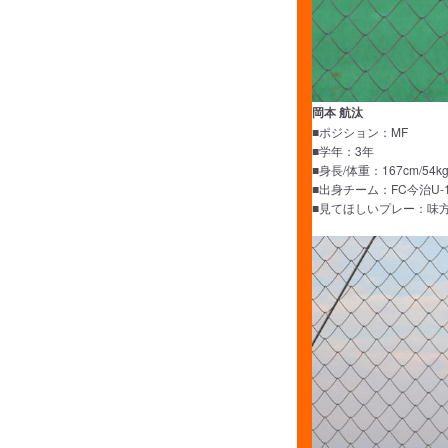
岡本 航汰
■ポジション：MF
■学年：3年
■身長/体重：167cm/54k
■出身チーム：FC今治U-
■見てほしいプレー：味