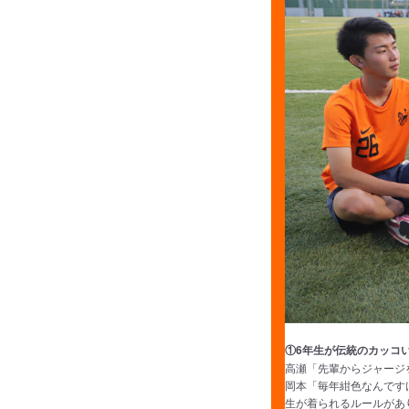
①6年生が伝統のカッコ
高瀬「先輩からジャージ
岡本「毎年紺色なんです
生が着られるルールがあ