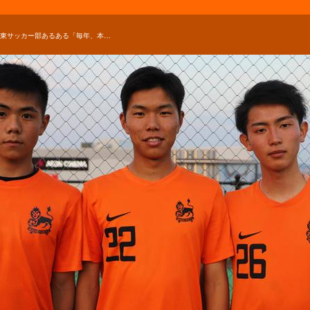
今治東サッカー部あるある「毎年、本気で"4冠"を狙っている」【2019年 第98回全国高校サッカー選手権 出場校】