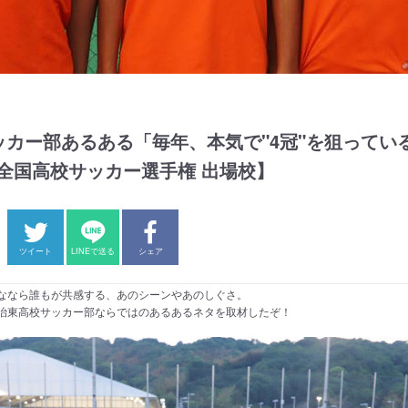
カー部あるある「毎年、本気で"4冠"を狙っている
回全国高校サッカー選手権 出場校】
ツイート
LINEで送る
シェア
ななら誰もが共感する、あのシーンやあのしぐさ。
治東高校サッカー部ならではのあるあるネタを取材したぞ！