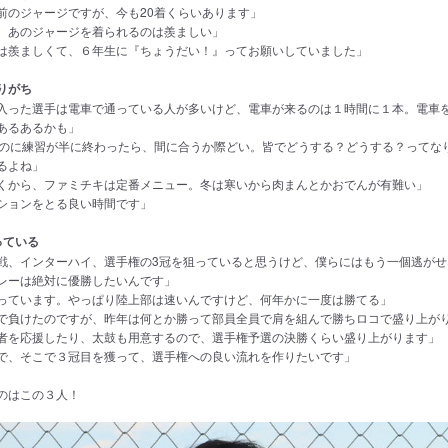
前のジャージですが、今も20着くらいあります」
、あのジャージを着られるのは羨ましい」
は羨ましくて、６年生に『ちょうだい！』ってお願いしていました」
りがち
入った選手は電車で通っている人が多いけど、電車が来るのは１時間に１本。電車
あるあるかも」
るのに練習が半に終わったら、間に合うか際どい。皆でどうする？どうする？ってな
るよね」
くから、ファミチキは定番メニュー。冬は寒いから肉まんとかおでんが有難い」
ションをとる良い時間です」
っている
戦、インターハイ、選手権の3冠を狙っていると思うけど、僕らにはもう一個逃がせ
レーは絶対に優勝したいんです」
っています。やっぱり陸上部は速いんですけど、何年かに一度は勝てる」
で負けたのですが、昨年は何とか勝って部員全員で肩を組んで勝ちロコで盛り上が
者を応援したり、太鼓も用意するので、選手権予選の決勝くらい盛り上がります」
で、そこで３冠目を獲って、選手権への良い流れを作りたいです」
のはこの３人！