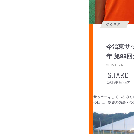
ゆるネタ
今治東サッ
年 第98
2019.05.16
SHARE
この記事をシェア
サッカーをしているみん
今回は、愛媛の強豪・今