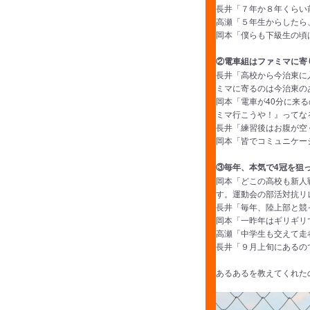
長井「７年か８年くらい
高瀬「５年生からしたら
岡本「僕らも下級生の頃
②電車組はファミマに寄
長井「高校から今治東に
ミマに寄るのは今治東の
岡本「電車が40分に来
ミマ行こうや！』ってな
長井「練習後はお腹が空
岡本「皆でコミュニケー
③毎年、本気で4冠を狙
岡本「どこの高校も新人
す。運動会の部活対抗リ
長井「毎年、陸上部と競
岡本「一昨年はギリギリ
高瀬「中学生も交えて走
長井「９月上旬にあるの
あるあるを教えてくれた