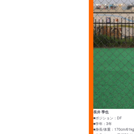
長井 季也
■ポジション：DF
■学年：3年
■身長/体重：170cm/61k