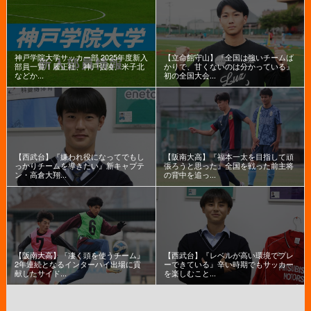
神戸学院大学サッカー部 2025年度新入
【立命館守山】『全国は強いチームば
部員一覧！履正社、神戸弘陵、米子北
かりで、甘くないのは分かっている』
などか...
初の全国大会...
【西武台】『嫌われ役になってでもし
【阪南大高】『福本一太を目指して頑
っかりチームを導きたい』新キャプテ
張ろうと思った』全国を戦った前主将
ン・高倉大翔...
の背中を追っ...
【阪南大高】『凄く頭を使うチーム』
【西武台】『レベルが高い環境でプレ
2年連続となるインターハイ出場に貢
ーできている』辛い時期でもサッカー
献したサイド...
を楽しむこと...