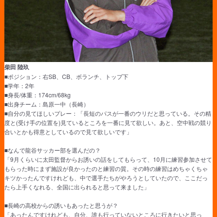
柴田 陸玖
■ポジション：右SB、CB、ボランチ、トップ下
■学年：2年
■身長/体重：174cm/68kg
■出身チーム：島原一中（長崎）
■自分の見てほしいプレー：「長短のパスが一番のウリだと思っている。その精
度と(受け手の位置を)見ているところを一番に見て欲しい。あと、空中戦の競り
合いとかも得意としているので見て欲しいです」
■なんで龍谷サッカー部を選んだの？
「9月くらいに太田監督からお誘いの話をしてもらって、10月に練習参加させて
もらった時にまず施設が良かったのと練習の質。その時の練習はめちゃくちゃ
キツかったんですけれども、中で選手たちがやろうとしていたので、ここだっ
たら上手くなれる、全国に出られると思って来ました」
■長崎の高校からの誘いもあったと思うが？
「あったんですけれども、自分、誰も行っていないところに行きたいと思っ