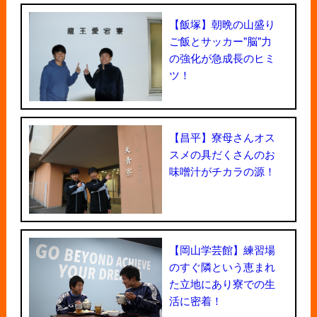
【飯塚】朝晩の山盛り
ご飯とサッカー"脳"力
の強化が急成長のヒミ
ツ！
【昌平】寮母さんオス
スメの具だくさんのお
味噌汁がチカラの源！
【岡山学芸館】練習場
のすぐ隣という恵まれ
た立地にあり寮での生
活に密着！