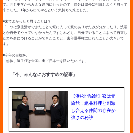
て。同じ中学からみんな県内に行ったので、自分は県外に挑戦しようと思って
来ました。1年から出てやるという気持ちで来ました」
■来てよかったと思うことは？
「一つは寮生活ができたことで寮に入って親のありがたみが分かったり、洗濯
とか自分でやっていなかったんですけれども、自分でやることによって自立し
た力を身につけることができたことと、去年選手権に出れたことが大きいで
す」
■今年の目標を。
「総体、選手権は全国に出て日本一を狙いたいです」
「今、みんなにおすすめの記事」
【浜松開誠館】寮は元
旅館！絶品料理と刺激
し合える仲間の存在が
強さの秘訣