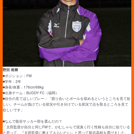
野田 将輝
■ポジション：FW
■学年：2年
■身長/体重：176cm/68kg
■出身チーム：BUDDY FC（福岡）
■自分の見てほしいプレー：「競り合いとボールを収めるというところを見て欲
しい。チームが負けている状況や引き分けている状況で点を取るところを見て
欲しいです」
■なんで龍谷サッカー部を選んだの？
「太田監督が自分と同じFWで、がむしゃらで泥臭く行く性格も自分に似ている
と思って、『太田監督に教えてもらいたい』と思って龍谷高校を選びました。