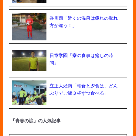
香川西「近くの温泉は疲れの取れ
方が違う！」
日章学園「寮の食事は癒しの時
間」
立正大淞南「朝食と夕食は、どん
ぶりでご飯３杯ずつ食べる」
「青春の涙」の人気記事