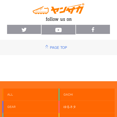
PAGE TOP
ALL
GACHI
GEAR
ゆるネタ