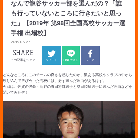
なんで龍谷サッカー部を選んだの？「誰
も行っていないところに行きたいと思っ
た」【2019年 第98回全国高校サッカー選
手権 出場校】
2019.03.27
SHARE
この記事をシェア
ツイート
LINEで送る
シェア
どんなところにこのチームの良さを感じたのか。数ある高校やクラブの中から
絞り込んで選びぬいた高校には、必ず選んだ理由があるはず。
今回は、佐賀の強豪・龍谷の野田将輝選手と柴田陸玖選手に選んだ理由などを
聞いてみたぞ！