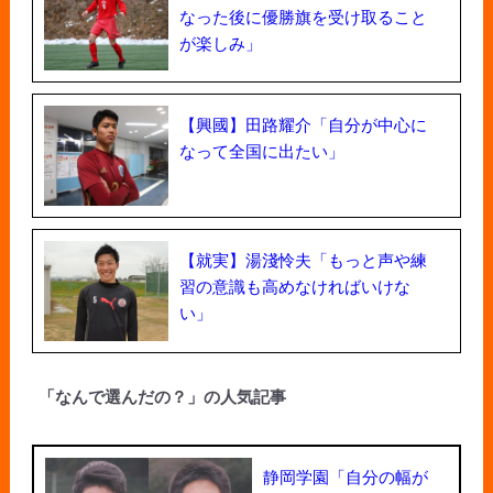
なった後に優勝旗を受け取ること
が楽しみ」
【興國】田路耀介「自分が中心に
なって全国に出たい」
【就実】湯淺怜夫「もっと声や練
習の意識も高めなければいけな
い」
「なんで選んだの？」の人気記事
静岡学園「自分の幅が