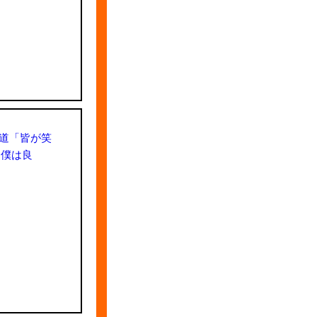
秀道「皆が笑
け僕は良