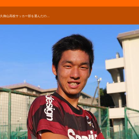
何で久御山高校サッカー部を選んだの？「選手権で準優勝した代がとにかくカッコよかった」