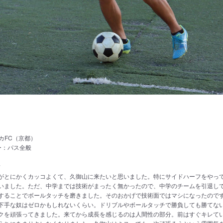
g
カFC（京都）
ー：パス全般
？
がとにかくカッコよくて、久御山に来たいと思いました。特にサイドハーフをやっ
いました。ただ、中学までは技術がまったく無かったので、中学のチームを引退し
することでボールタッチを磨きました。そのおかげで技術面ではマシになったので
下手な奴はゼロかもしれないくらい。ドリブルやボールタッチで勝負しても勝てな
クを頑張ってきました。来てから成長を感じるのは人間性の部分。前はすぐキレて