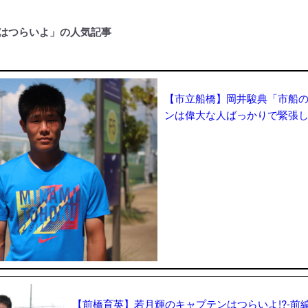
はつらいよ」の人気記事
【市立船橋】岡井駿典「市船
ンは偉大な人ばっかりで緊張
【前橋育英】若月輝のキャプテンはつらいよ!?-前編