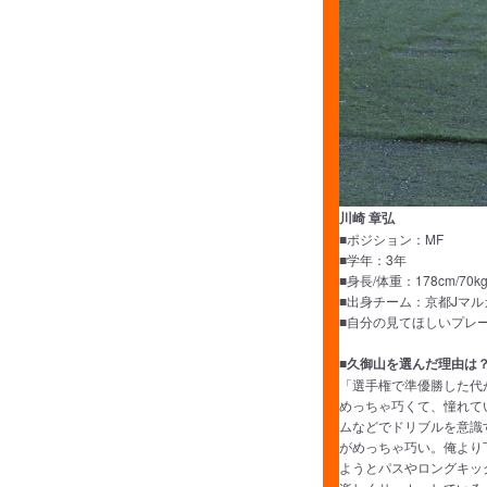
川崎 章弘
■ポジション：MF
■学年：3年
■身長/体重：178cm/70k
■出身チーム：京都Jマル
■自分の見てほしいプレ
■久御山を選んだ理由は
「選手権で準優勝した代
めっちゃ巧くて、憧れて
ムなどでドリブルを意識
がめっちゃ巧い。俺より
ようとパスやロングキッ