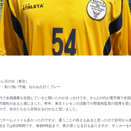
g
ーレ日の出（東京）
ー：粘り強い守備、ねちねち行くプレー
代で全国優勝を目指していると聞いたのがきっかけです。3つ上の代が選手権で全国
可能性があると感じました。昨年、東京トレセンの活動で小野貴裕監督の指導を受
ので、自分たちなら目指せるのかなと思いました。
だチームメイトも多かったのですが、通うことの良さもあると思ったので自宅から
校までは約2時間です。毎朝5時起きで、夜が遅くなる日もありますが、サッカーを
。