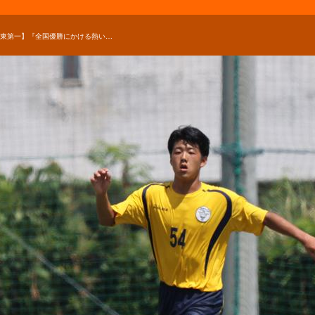
【関東第一】『全国優勝にかける熱い想いを聞いて』宮崎大翔の心を動かした監督の言葉【進路】