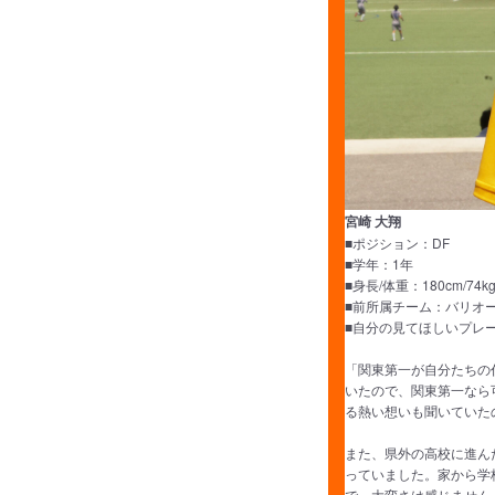
宮崎 大翔
■ポジション：DF
■学年：1年
■身長/体重：180cm/74k
■前所属チーム：バリオ
■自分の見てほしいプレ
「関東第一が自分たちの
いたので、関東第一なら
る熱い想いも聞いていた
また、県外の高校に進ん
っていました。家から学
で、大変さは感じません