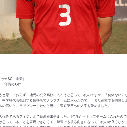
g
トゥナSC（山梨）
：守備の1対1
うと思っておらず、地元の公立高校に入ろうと思っていたのですが、『勿体ない』
。中学時代も挑戦する気持ちでクラブチームに入ったので、『また高校でも挑戦し
ルの高いところでプレーしたいと思い、帝京第三への入学を決めました。
の強みであるフィジカルで結果を出せました。1年生からトップチームに入れたので
が思っていることを表現できなくて、練習でも後ろ向きになっていたのが良くなか
る度に気持ちが沈んでいたのですが、今年の鹿児島遠征で最優秀選手に選ばれて変