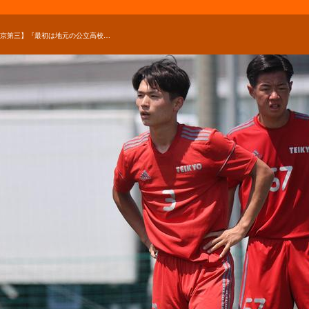
【帝京第三】『最初は地元の公立高校に入ろうと思っていたのですが...』守備の要・大野羽琉が帝京第三を選んだ理由とは？【進路】