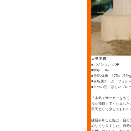
大野 羽琉
■ポジション：DF
■学年：3年
■身長/体重：175cm/65k
■前所属チーム：フォル
■自分の見てほしいプレー
「本気でサッカーをやろ
りが期待してくれました
県民として少しでもレベ
練習参加した際は、自分
めなくなりました。自分
と思いながらも、怒られ