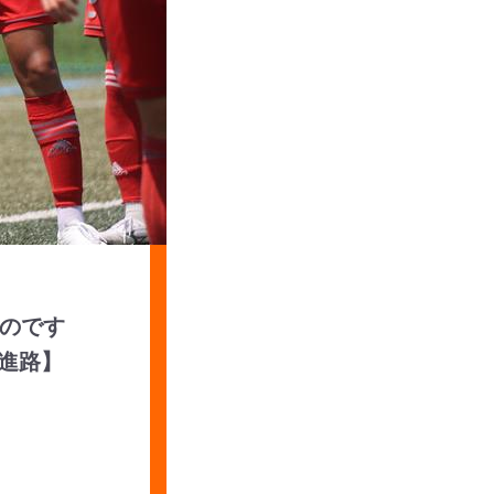
のです
【進路】