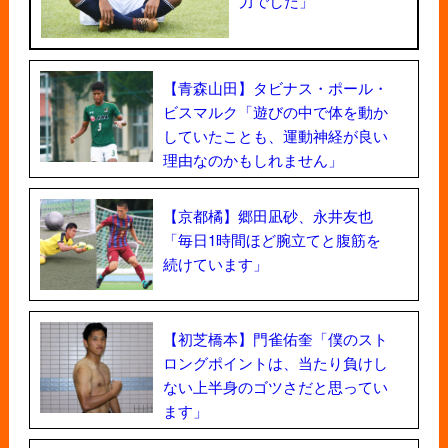
力でした」
【青森山田】タビナス・ポール・
ビスマルク「遊びの中で体を動か
していたことも、運動神経が良い
理由なのかもしれません」
【京都橘】郷田凪砂、永井友也
「毎日1時間ほど腕立てと腹筋を
続けています」
【初芝橋本】門雀佑奎「僕のスト
ロングポイントは、当たり負けし
ない上半身のゴツさだと思ってい
ます」