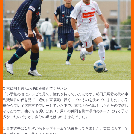
Q:東福岡を選んだ理由を教えてください。
「小学校の頃にテレビで見て、憧れを持っていたんです。松田天馬君の代や中
島賢星君の代を見て、絶対に東福岡に行くっていうのを決めていました。小学
校からブレイズ熊本でプレーしていた中で、東福岡から話をもらえたので嬉し
かったです。他からも誘いはあり、周りの仲間も熊本県内のチームに行く子が
多かったのですが、自分の考えはぶれませんでした」
Q:青木選手は１年次からトップチームで活躍をしてきました。実際に入学して
から感じたことを教えてください。