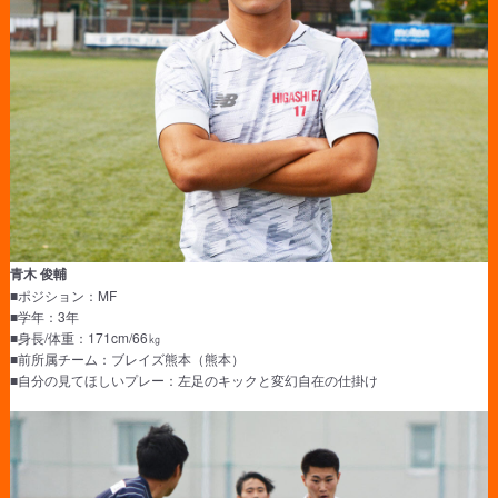
青木 俊輔
■ポジション：MF
■学年：3年
■身長/体重：171cm/66㎏
■前所属チーム：ブレイズ熊本（熊本）
■自分の見てほしいプレー：左足のキックと変幻自在の仕掛け