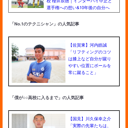
校 櫻井辰徳｜インターハイ中止と
選手権への想い&10年後の自分へ
「No.1のテクニシャン」の人気記事
【佐賀東】河内皓誠
「リフティングのコツ
は膝上など自分が蹴り
やすい位置にボールを
常に蹴ること」
「僕が○○高校に入るまで」の人気記事
【国見】川久保幸之介
「実際の先輩たちは、