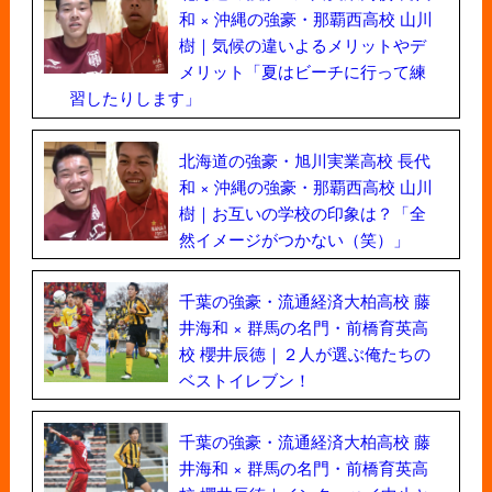
和 × 沖縄の強豪・那覇西高校 山川
樹｜気候の違いよるメリットやデ
メリット「夏はビーチに行って練
習したりします」
北海道の強豪・旭川実業高校 長代
和 × 沖縄の強豪・那覇西高校 山川
樹｜お互いの学校の印象は？「全
然イメージがつかない（笑）」
千葉の強豪・流通経済大柏高校 藤
井海和 × 群馬の名門・前橋育英高
校 櫻井辰徳｜２人が選ぶ俺たちの
ベストイレブン！
千葉の強豪・流通経済大柏高校 藤
井海和 × 群馬の名門・前橋育英高