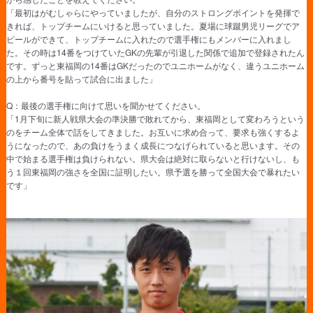
「最初はがむしゃらにやっていましたが、自分のストロングポイントを発揮で
きれば、トップチームにいけると思っていました。夏場に球蹴男児リーグでア
ピールができて、トップチームに入れたので選手権にもメンバーに入れまし
た。その時は14番をつけていたGKの先輩が引退した関係で追加で登録されたん
です。ずっと東福岡の14番はGKだったのでユニホームがなく、違うユニホーム
の上から番号を貼って試合に出ました」
Q：最後の選手権に向けて思いを聞かせてください。
「1月下旬に新人戦県大会の準決勝で敗れてから、東福岡として変わろうという
のをチーム全体で話をしてきました。お互いに求め合って、要求も強くするよ
うになったので、あの負けをうまく成長につなげられていると思います。その
中で始まる選手権は負けられない。県大会は絶対に取らないと行けないし、も
う１回東福岡の強さを全国に証明したい。県予選を勝って全国大会で暴れたい
です」