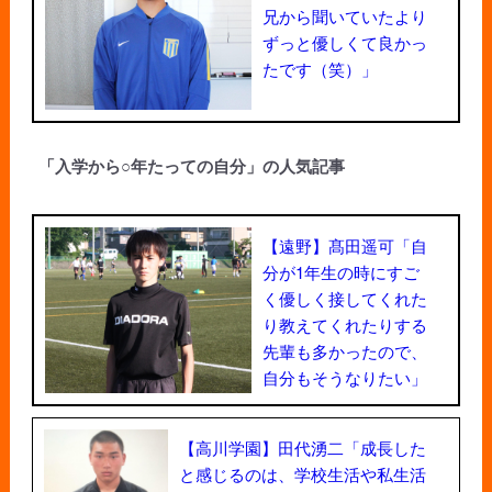
兄から聞いていたより
ずっと優しくて良かっ
たです（笑）」
「入学から○年たっての自分」の人気記事
【遠野】髙田遥可「自
分が1年生の時にすご
く優しく接してくれた
り教えてくれたりする
先輩も多かったので、
自分もそうなりたい」
【高川学園】田代湧二「成長した
と感じるのは、学校生活や私生活