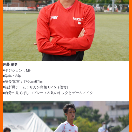
佐藤 聡史
■ポジション：MF
■学年：3年
■身長/体重：176cm/67㎏
■前所属チーム：サガン鳥栖 U-15（佐賀）
■自分の見てほしいプレー：左足のキックとゲームメイク