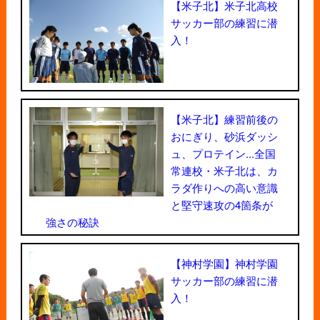
【米子北】米子北高校
サッカー部の練習に潜
入！
【米子北】練習前後の
おにぎり、砂浜ダッシ
ュ、プロテイン...全国
常連校・米子北は、カ
ラダ作りへの高い意識
と堅守速攻の4箇条が
強さの秘訣
【神村学園】神村学園
サッカー部の練習に潜
入！