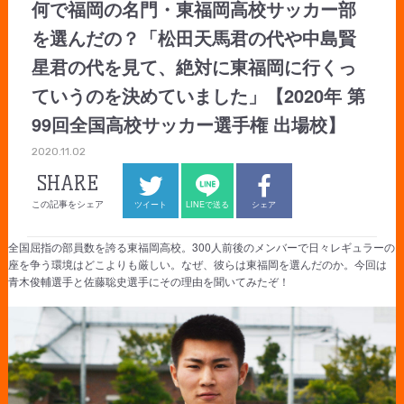
何で福岡の名門・東福岡高校サッカー部
を選んだの？「松田天馬君の代や中島賢
星君の代を見て、絶対に東福岡に行くっ
ていうのを決めていました」【2020年 第
99回全国高校サッカー選手権 出場校】
2020.11.02
SHARE
この記事をシェア
ツイート
LINEで送る
シェア
全国屈指の部員数を誇る東福岡高校。300人前後のメンバーで日々レギュラーの
座を争う環境はどこよりも厳しい。なぜ、彼らは東福岡を選んだのか。今回は
青木俊輔選手と佐藤聡史選手にその理由を聞いてみたぞ！