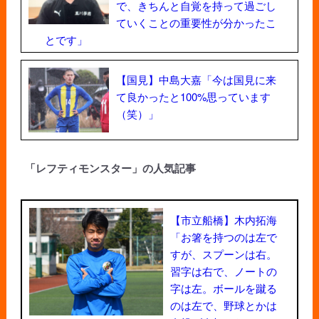
で、きちんと自覚を持って過ごし
ていくことの重要性が分かったこ
とです」
【国見】中島大嘉「今は国見に来
て良かったと100%思っています
（笑）」
「レフティモンスター」の人気記事
【市立船橋】木内拓海
「お箸を持つのは左で
すが、スプーンは右。
習字は右で、ノートの
字は左。ボールを蹴る
のは左で、野球とかは