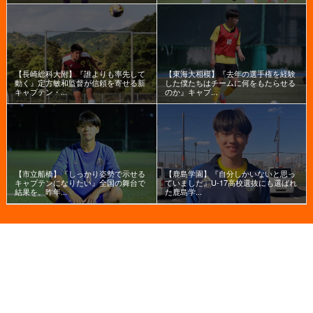
【長崎総科大附】『誰よりも率先して
【東海大相模】『去年の選手権を経験
動く』定方敏和監督が信頼を寄せる新
した僕たちはチームに何をもたらせる
キャプテン・...
のか』キャプ...
【市立船橋】『しっかり姿勢で示せる
【鹿島学園】『自分しかいないと思っ
キャプテンになりたい』全国の舞台で
ていました』U-17高校選抜にも選ばれ
結果を。昨年...
た鹿島学...