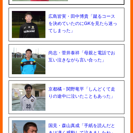
広島皆実・田中博貴「蹴るコース
を決めていたのにGKを見たら迷っ
てしまった」
尚志・菅井泰祥「母親と電話でお
互い泣きながら言い合った」
京都橘・関野竜平「しんどくて走
りの途中に泣いたこともあった」
国見・森山真成「手紙を読んだと
きは凄く感動して泣きましたね」