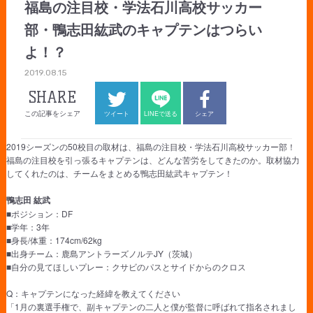
福島の注目校・学法石川高校サッカー
部・鴨志田紘武のキャプテンはつらい
よ！？
2019.08.15
SHARE
この記事をシェア
ツイート
LINEで送る
シェア
2019シーズンの50校目の取材は、福島の注目校・学法石川高校サッカー部！
福島の注目校を引っ張るキャプテンは、どんな苦労をしてきたのか。取材協力
してくれたのは、チームをまとめる鴨志田紘武キャプテン！
鴨志田 紘武
■ポジション：DF
■学年：3年
■身長/体重：174cm/62kg
■出身チーム：鹿島アントラーズノルテJY（茨城）
■自分の見てほしいプレー：クサビのパスとサイドからのクロス
Q：キャプテンになった経緯を教えてください
「1月の裏選手権で、副キャプテンの二人と僕が監督に呼ばれて指名されまし