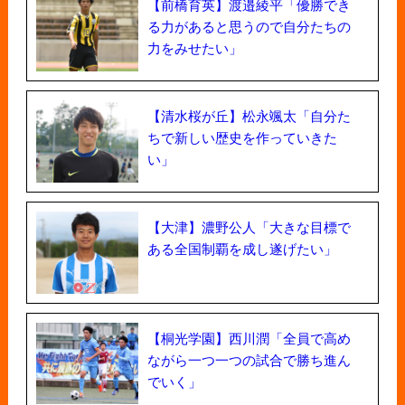
【前橋育英】渡邉綾平「優勝でき
る力があると思うので自分たちの
力をみせたい」
【清水桜が丘】松永颯太「自分た
ちで新しい歴史を作っていきた
い」
【大津】濃野公人「大きな目標で
ある全国制覇を成し遂げたい」
【桐光学園】西川潤「全員で高め
ながら一つ一つの試合で勝ち進ん
でいく」