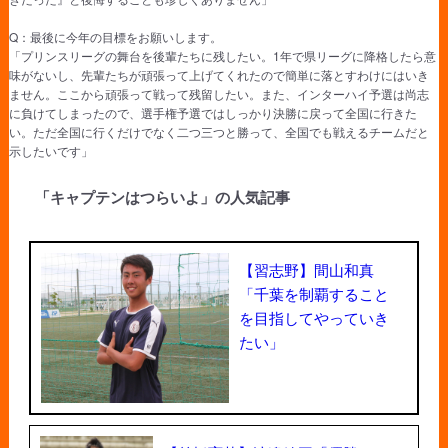
Q：最後に今年の目標をお願いします。
「プリンスリーグの舞台を後輩たちに残したい。1年で県リーグに降格したら意
味がないし、先輩たちが頑張って上げてくれたので簡単に落とすわけにはいき
ません。ここから頑張って戦って残留したい。また、インターハイ予選は尚志
に負けてしまったので、選手権予選ではしっかり決勝に戻って全国に行きた
い。ただ全国に行くだけでなく二つ三つと勝って、全国でも戦えるチームだと
示したいです」
「キャプテンはつらいよ」の人気記事
【習志野】間山和真
「千葉を制覇すること
を目指してやっていき
たい」