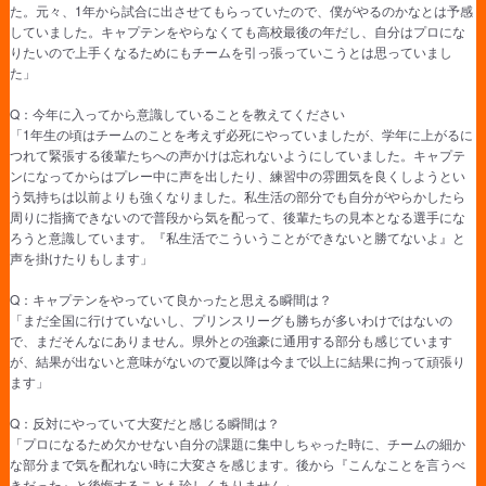
た。元々、1年から試合に出させてもらっていたので、僕がやるのかなとは予感
していました。キャプテンをやらなくても高校最後の年だし、自分はプロにな
りたいので上手くなるためにもチームを引っ張っていこうとは思っていまし
た」
Q：今年に入ってから意識していることを教えてください
「1年生の頃はチームのことを考えず必死にやっていましたが、学年に上がるに
つれて緊張する後輩たちへの声かけは忘れないようにしていました。キャプテ
ンになってからはプレー中に声を出したり、練習中の雰囲気を良くしようとい
う気持ちは以前よりも強くなりました。私生活の部分でも自分がやらかしたら
周りに指摘できないので普段から気を配って、後輩たちの見本となる選手にな
ろうと意識しています。『私生活でこういうことができないと勝てないよ』と
声を掛けたりもします」
Q：キャプテンをやっていて良かったと思える瞬間は？
「まだ全国に行けていないし、プリンスリーグも勝ちが多いわけではないの
で、まだそんなにありません。県外との強豪に通用する部分も感じています
が、結果が出ないと意味がないので夏以降は今まで以上に結果に拘って頑張り
ます」
Q：反対にやっていて大変だと感じる瞬間は？
「プロになるため欠かせない自分の課題に集中しちゃった時に、チームの細か
な部分まで気を配れない時に大変さを感じます。後から『こんなことを言うべ
きだった』と後悔することも珍しくありません」