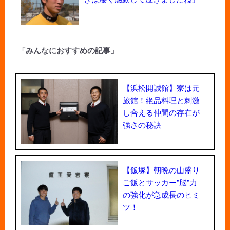
「みんなにおすすめの記事」
【浜松開誠館】寮は元
旅館！絶品料理と刺激
し合える仲間の存在が
強さの秘訣
【飯塚】朝晩の山盛り
ご飯とサッカー"脳"力
の強化が急成長のヒミ
ツ！