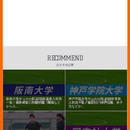
RECOMMEND
おすすめ記事
阪南大学サッカー部 2025年度新入部員
神戸学院大学サッカー部 2025年度新
一覧！福井商業、作陽学園、興國など
入部員一覧！履正社、神戸弘陵、米子
から入...
北などか...