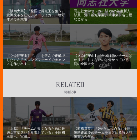
【阪南大高】『全国は得点王を狙う』
同志社大学サッカー部 2025年度新入
意識改革を経て、ストライカー・増野
部員一覧！桐光学園、草津東、名古屋
オスカル太陽...
などから...
【立命館守山】『ここを選んで正解で
【立命館守山】『全国は強いチームば
した』左足のロングフィードでチャン
かりで、甘くないのは分かっている』
スを作り出す...
初の全国大会...
RELATED
関連記事
【上越】『チームが良くなるために最
【前橋育英】『0からはじめる』全国
適な言葉選びを意識している』全国初
優勝達成後のチームをまとめる竹ノ谷
出場へ、冨田...
優駕の今年の...