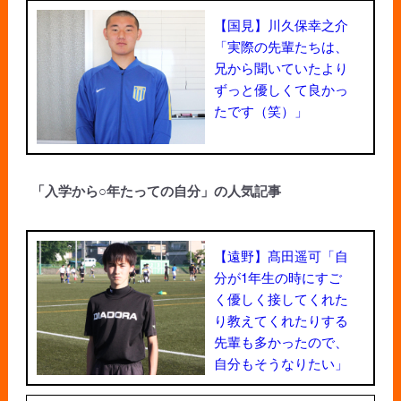
【国見】川久保幸之介
「実際の先輩たちは、
兄から聞いていたより
ずっと優しくて良かっ
たです（笑）」
「入学から○年たっての自分」の人気記事
【遠野】髙田遥可「自
分が1年生の時にすご
く優しく接してくれた
り教えてくれたりする
先輩も多かったので、
自分もそうなりたい」