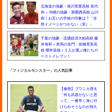
北海道の強豪・旭川実業高校 長代
和 × 沖縄の強豪・那覇西高校 山川
樹｜お互いの学校の印象は？「全
然イメージがつかない（笑）」
千葉の強豪・流通経済大柏高校 藤
井海和 × 群馬の名門・前橋育英高
校 櫻井辰徳｜２人が選ぶ俺たちの
ベストイレブン！
「フィジカルモンスター」の人気記事
【修徳】ブワニカ啓太
「何も武器がないと思
って、一番早く身に付
けられそうなのが持久