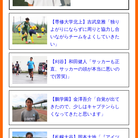
【専修大学北上】吉武皇雅「独り
よがりにならずに周りと協力し合
いながらチームをよくしていきた
い」
【刈谷】和田健人「サッカーも正
直、サッカーの頭が本当に悪いの
で(苦笑)」
【鵬学園】金澤吾介「自覚が出て
きたので、少しはキャプテンらし
くなってきたと思います」
【札幌大谷】岡本大地「『アイツ