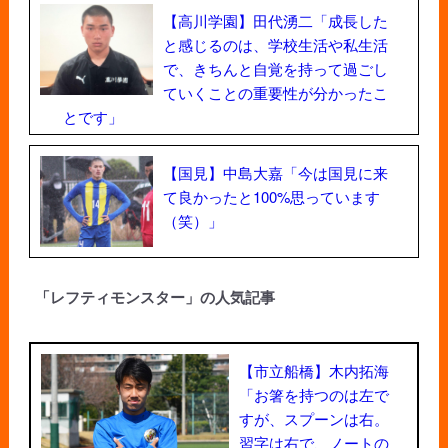
【高川学園】田代湧二「成長した
と感じるのは、学校生活や私生活
で、きちんと自覚を持って過ごし
ていくことの重要性が分かったこ
とです」
【国見】中島大嘉「今は国見に来
て良かったと100%思っています
（笑）」
「レフティモンスター」の人気記事
【市立船橋】木内拓海
「お箸を持つのは左で
すが、スプーンは右。
習字は右で、ノートの