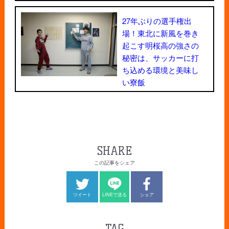
27年ぶりの選手権出
場！東北に新風を巻き
起こす明桜高の強さの
秘密は、サッカーに打
ち込める環境と美味し
い寮飯
SHARE
この記事をシェア
ツイート
LINEで送る
シェア
TAG