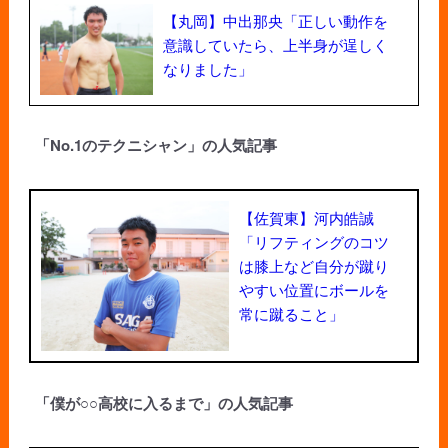
【丸岡】中出那央「正しい動作を
意識していたら、上半身が逞しく
なりました」
「No.1のテクニシャン」の人気記事
【佐賀東】河内皓誠
「リフティングのコツ
は膝上など自分が蹴り
やすい位置にボールを
常に蹴ること」
「僕が○○高校に入るまで」の人気記事