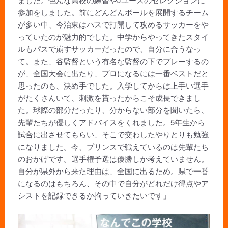
参加をしました。前にどんどんボールを展開するチーム
が多い中、今治東はパスで打開して攻めるサッカーをや
っていたのが魅力的でした。中学からやってきたスタイ
ルもパスで崩すサッカーだったので、自分に合うなっ
て。また、谷監督という有名な監督の下でプレーするの
が、全国大会に出たり、プロになるには一番ベストだと
思ったのも、決め手でした。入学してからは上手い選手
がたくさんいて、刺激を貰ったからこそ成長できまし
た。球際の部分だったり、分からない部分を聞いたら、
先輩たちが優しくアドバイスをくれました。5年生から
試合に出させてもらい、そこで交わしたやりとりも勉強
になりました。今、プリンスで戦えているのは先輩たち
のおかげです。選手権予選は優勝しか考えていません。
自分が県外から来た理由は、全国に出るため。県で一番
になるのはもちろん、その中で自分がどれだけ得点やア
シストを記録できるか拘っていきたいです」