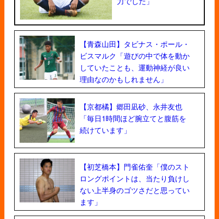
力でした」
【青森山田】タビナス・ポール・
ビスマルク「遊びの中で体を動か
していたことも、運動神経が良い
理由なのかもしれません」
【京都橘】郷田凪砂、永井友也
「毎日1時間ほど腕立てと腹筋を
続けています」
【初芝橋本】門雀佑奎「僕のスト
ロングポイントは、当たり負けし
ない上半身のゴツさだと思ってい
ます」