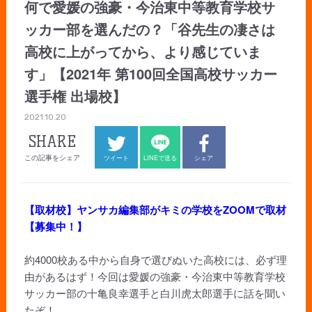
何で愛媛の強豪・今治東中等教育学校サ
ッカー部を選んだの？「谷先生の凄さは
高校に上がってから、より感じていま
す」【2021年 第100回全国高校サッカー
選手権 出場校】
2021.10.20
SHARE
この記事をシェア
ツイート
LINEで送る
シェア
【取材校】ヤンサカ編集部がキミの学校をZOOMで取材
【募集中！】
約4000校ある中から自身で選びぬいた高校には、必ず理
由があるはず！今回は愛媛の強豪・今治東中等教育学校
サッカー部の十亀良幸選手と白川虎太郎選手に話を聞い
たぞ！