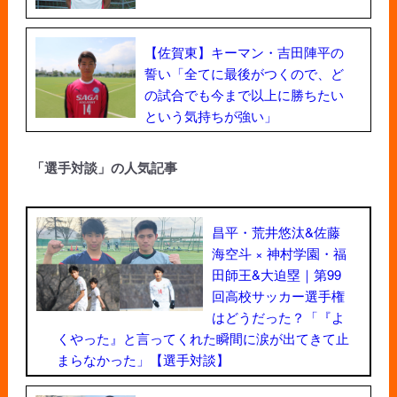
【佐賀東】キーマン・吉田陣平の
誓い「全てに最後がつくので、ど
の試合でも今まで以上に勝ちたい
という気持ちが強い」
「選手対談」の人気記事
昌平・荒井悠汰&佐藤
海空斗 × 神村学園・福
田師王&大迫塁｜第99
回高校サッカー選手権
はどうだった？「『よ
くやった』と言ってくれた瞬間に涙が出てきて止
まらなかった」【選手対談】