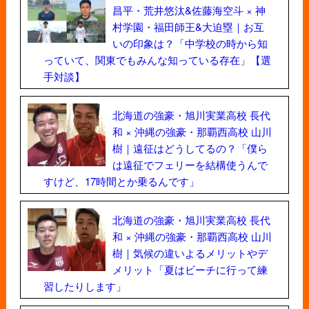
昌平・荒井悠汰&佐藤海空斗 × 神
村学園・福田師王&大迫塁｜お互
いの印象は？「中学校の時から知
っていて、関東でもみんな知っている存在」【選
手対談】
北海道の強豪・旭川実業高校 長代
和 × 沖縄の強豪・那覇西高校 山川
樹｜遠征はどうしてるの？「僕ら
は遠征でフェリーを結構使うんで
すけど、17時間とか乗るんです」
北海道の強豪・旭川実業高校 長代
和 × 沖縄の強豪・那覇西高校 山川
樹｜気候の違いよるメリットやデ
メリット「夏はビーチに行って練
習したりします」