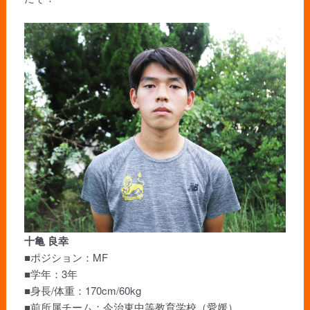
十亀 良幸
■ポジション：MF
■学年：3年
■身長/体重：170cm/60kg
■前所属チーム：今治東中等教育学校（愛媛）