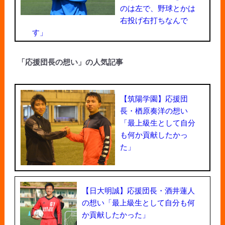
のは左で、野球とかは
右投げ右打ちなんで
す」
「応援団長の想い」の人気記事
【筑陽学園】応援団
長・楢原奏洋の想い
「最上級生として自分
も何か貢献したかっ
た」
【日大明誠】応援団長・酒井蓮人
の想い「最上級生として自分も何
か貢献したかった」