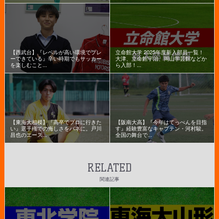
【西武台】『レベルが高い環境でプレ
立命館大学 2025年度新入部員一覧！
ーできている』辛い時期でもサッカー
大津、立命館宇治、岡山学芸館などか
を楽しむこと...
ら入部！...
【東海大相模】『高卒でプロに行きた
【阪南大高】『今年はてっぺんを目指
い』選手権での悔しさをバネに。戸川
す』経験豊富なキャプテン・河村駿。
昌也のエース...
全国の舞台で...
RELATED
関連記事