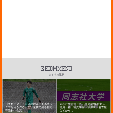
RECOMMEND
おすすめ記事
【矢板中央】『自分の武器であるキッ
同志社大学サッカー部 2025年度新入
クで起点を作る』堅守速攻の鍵を握る
部員一覧！桐光学園、草津東、名古屋
守護神・金沢...
などから...