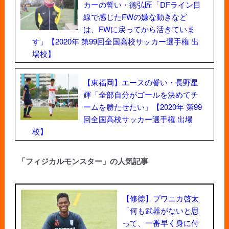
カーの誓い・徳弘匠「DFライン目
線で感じたFWの嫌な動きなど
は、FWに戻ってから活きていま
す」【2020年 第99回全国高校サッカー選手権 出
場校】
【東福岡】エースの誓い・長野星
輝「全部自分がゴールを決めてチ
ームを勝たせたい」【2020年 第99
回全国高校サッカー選手権 出場
校】
「フィジカルモンスター」の人気記事
【修徳】ブワニカ啓太
「何も武器がないと思
って、一番早く身に付