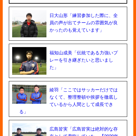
日大山形「練習参加した際に、全
員の声が出てチームの雰囲気が良
かったのも覚えています」
福知山成美「伝統である力強いプ
レーを引き継ぎたいと思いまし
た」
綾羽「ここではサッカーだけでは
なくて、整理整頓や挨拶を徹底し
ているから人間として成長でき
る」
広島皆実「広島皆実は絶対的な存
在として君臨していた」【2020年