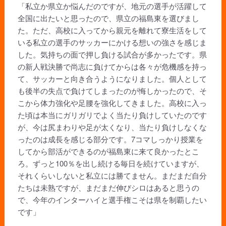
「私立か県立か悩んだのですが、地元の選手が活躍して
全国に出たいと思ったので、県立の福島東を選びまし
た。ただ、高校に入ってから親元を離れて寮生活をして
いる私立の選手のサッカーにかける想いの強さを感じま
した。気持ちの面で押し負ける試合が多かったです。県
の新人戦決勝で尚志に負けてからは各々が危機感を持っ
て、サッカーと向き合うようになりました。個人として
も後半の失点で負けてしまったのが悔しかったので、そ
こから体力強化や足腰を強化してきました。高校に入っ
た頃は本当にガリガリでよく当たり負けしていたのです
が、今は尻まわりや足が太くなり、当たり負けしなくな
ったのは成長を感じる部分です。7コマしっかり授業を
してから部活ができるのが福島東に来て良かったとこ
ろ。ずっと100％を出し続ける毎日を続けていますが、
それくらいしないと私立には勝てません。まだまだ自分
たちは未熟ですが、まだまだ伸びシロはあると思うの
で、今年のインターハイと選手権こそは県を制覇したい
です」