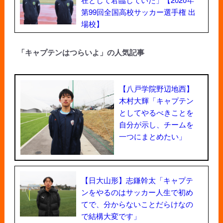
第99回全国高校サッカー選手権 出
場校】
「キャプテンはつらいよ」の人気記事
【八戸学院野辺地西】
木村大輝「キャプテン
としてやるべきことを
自分が示し、チームを
一つにまとめたい」
【日大山形】志鎌幹太「キャプテ
ンをやるのはサッカー人生で初め
てで、分からないことだらけなの
で結構大変です」