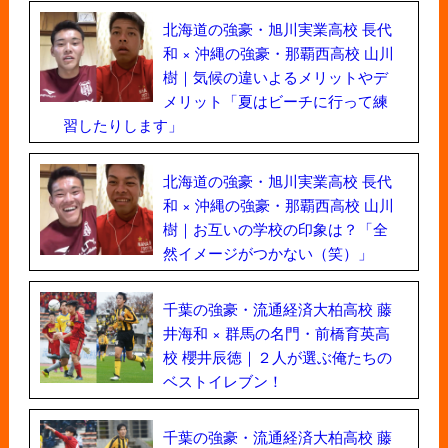
北海道の強豪・旭川実業高校 長代
和 × 沖縄の強豪・那覇西高校 山川
樹｜気候の違いよるメリットやデ
メリット「夏はビーチに行って練
習したりします」
北海道の強豪・旭川実業高校 長代
和 × 沖縄の強豪・那覇西高校 山川
樹｜お互いの学校の印象は？「全
然イメージがつかない（笑）」
千葉の強豪・流通経済大柏高校 藤
井海和 × 群馬の名門・前橋育英高
校 櫻井辰徳｜２人が選ぶ俺たちの
ベストイレブン！
千葉の強豪・流通経済大柏高校 藤