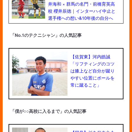
井海和 × 群馬の名門・前橋育英高
校 櫻井辰徳｜インターハイ中止と
選手権への想い&10年後の自分へ
「No.1のテクニシャン」の人気記事
【佐賀東】河内皓誠
「リフティングのコツ
は膝上など自分が蹴り
やすい位置にボールを
常に蹴ること」
「僕が○○高校に入るまで」の人気記事