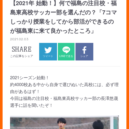
【2021年 始動！】何で福島の注目校・福
島東高校サッカー部を選んだの？「7コマ
しっかり授業をしてから部活ができるの
が福島東に来て良かったところ」
2021.02.03
SHARE
この記事をシェア
ツイート
LINEで送る
シェア
2021シーズン始動！
約4000校ある中から自身で選びぬいた高校には、必ず理
由があるはず！
今回は福島の注目校・福島東高校サッカー部の長澤悠晟
選手に話を聞いたぞ！