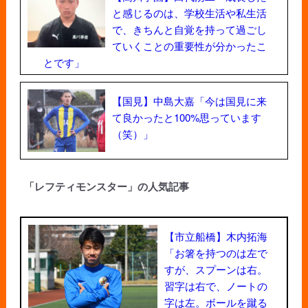
と感じるのは、学校生活や私生活
で、きちんと自覚を持って過ごし
ていくことの重要性が分かったこ
とです」
【国見】中島大嘉「今は国見に来
て良かったと100%思っています
（笑）」
「レフティモンスター」の人気記事
【市立船橋】木内拓海
「お箸を持つのは左で
すが、スプーンは右。
習字は右で、ノートの
字は左。ボールを蹴る