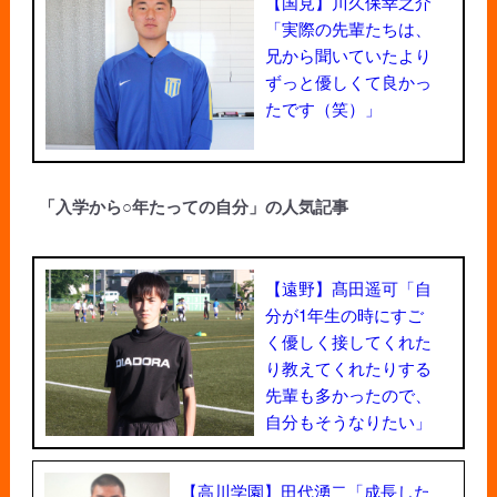
【国見】川久保幸之介
「実際の先輩たちは、
兄から聞いていたより
ずっと優しくて良かっ
たです（笑）」
「入学から○年たっての自分」の人気記事
【遠野】髙田遥可「自
分が1年生の時にすご
く優しく接してくれた
り教えてくれたりする
先輩も多かったので、
自分もそうなりたい」
【高川学園】田代湧二「成長した