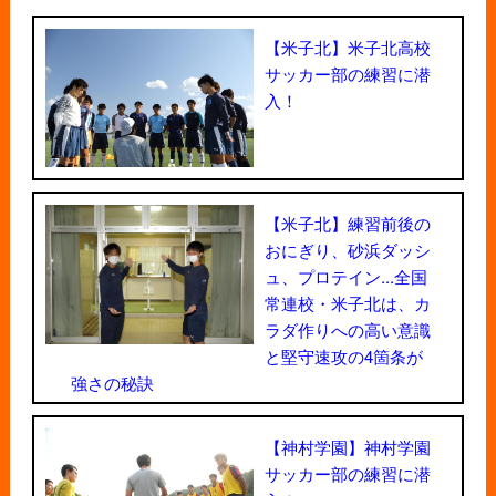
【米子北】米子北高校
サッカー部の練習に潜
入！
【米子北】練習前後の
おにぎり、砂浜ダッシ
ュ、プロテイン...全国
常連校・米子北は、カ
ラダ作りへの高い意識
と堅守速攻の4箇条が
強さの秘訣
【神村学園】神村学園
サッカー部の練習に潜