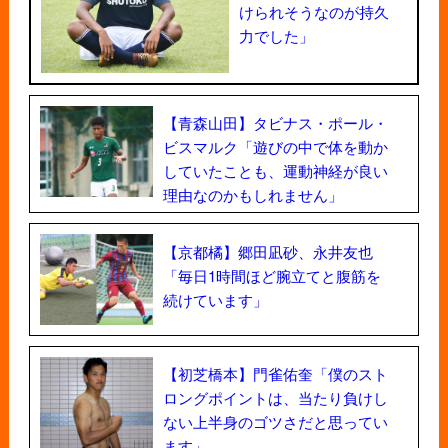
けられそうなのが持久
力でした」
【青森山田】タビナス・ポール・
ビスマルク「遊びの中で体を動か
していたことも、運動神経が良い
理由なのかもしれません」
【京都橘】郷田凪砂、永井友也
「毎日1時間ほど腕立てと腹筋を
続けています」
【初芝橋本】門雀佑奎「僕のスト
ロングポイントは、当たり負けし
ない上半身のゴツさだと思ってい
ます」