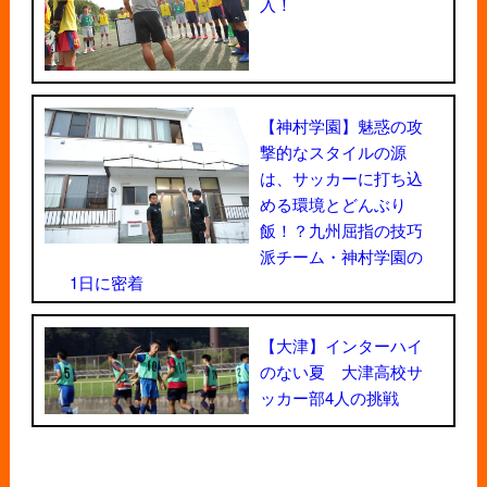
入！
【神村学園】魅惑の攻
撃的なスタイルの源
は、サッカーに打ち込
める環境とどんぶり
飯！？九州屈指の技巧
派チーム・神村学園の
1日に密着
【大津】インターハイ
のない夏 大津高校サ
ッカー部4人の挑戦