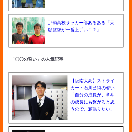
那覇高校サッカー部あるある「天
願監督が一番上手い！？」
「〇〇の誓い」の人気記事
【阪南大高】ストライ
カー・石川己純の誓い
「自分の成長が、章斗
の成長にも繋がると思
うので、頑張りたい」