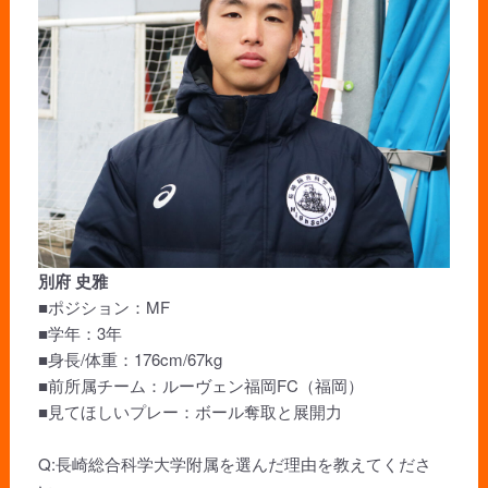
別府 史雅
■ポジション：MF
■学年：3年
■身長/体重：176cm/67kg
■前所属チーム：ルーヴェン福岡FC（福岡）
■見てほしいプレー：ボール奪取と展開力
Q:長崎総合科学大学附属を選んだ理由を教えてくださ