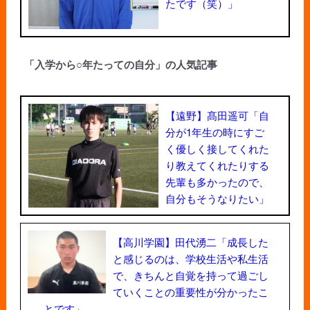
たです（笑）」
「入学から○年たっての自分」の人気記事
【遠野】髙田遥可「自
分が1年生の時にすご
く優しく接してくれた
り教えてくれたりする
先輩も多かったので、
自分もそうなりたい」
【高川学園】田代湧二「成長した
と感じるのは、学校生活や私生活
で、きちんと自覚を持って過ごし
ていくことの重要性が分かったこ
とです」