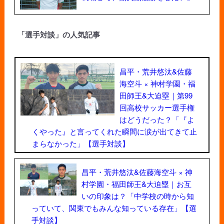
「選手対談」の人気記事
昌平・荒井悠汰&佐藤
海空斗 × 神村学園・福
田師王&大迫塁｜第99
回高校サッカー選手権
はどうだった？「『よ
くやった』と言ってくれた瞬間に涙が出てきて止
まらなかった」【選手対談】
昌平・荒井悠汰&佐藤海空斗 × 神
村学園・福田師王&大迫塁｜お互
いの印象は？「中学校の時から知
っていて、関東でもみんな知っている存在」【選
手対談】