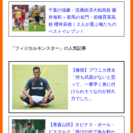
千葉の強豪・流通経済大柏高校 藤
井海和 × 群馬の名門・前橋育英高
校 櫻井辰徳｜２人が選ぶ俺たちの
ベストイレブン！
「フィジカルモンスター」の人気記事
【修徳】ブワニカ啓太
「何も武器がないと思
って、一番早く身に付
けられそうなのが持久
力でした」
【青森山田】タビナス・ポール・
ビスマルク「遊びの中で体を動か