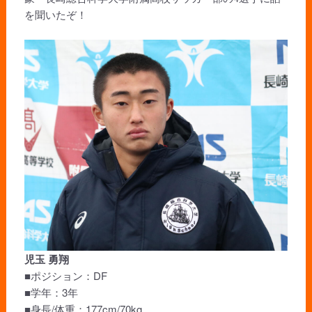
を聞いたぞ！
児玉 勇翔
■ポジション：DF
■学年：3年
■身長/体重：177cm/70kg