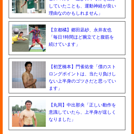
していたことも、運動神経が良い
理由なのかもしれません」
【京都橘】郷田凪砂、永井友也
「毎日1時間ほど腕立てと腹筋を
続けています」
【初芝橋本】門雀佑奎「僕のスト
ロングポイントは、当たり負けし
ない上半身のゴツさだと思ってい
ます」
【丸岡】中出那央「正しい動作を
意識していたら、上半身が逞しく
なりました」