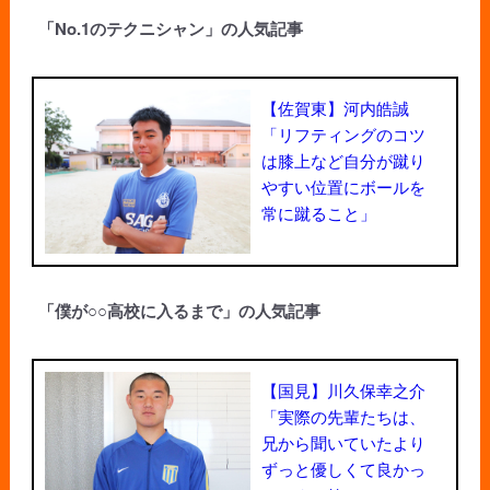
「No.1のテクニシャン」の人気記事
【佐賀東】河内皓誠
「リフティングのコツ
は膝上など自分が蹴り
やすい位置にボールを
常に蹴ること」
「僕が○○高校に入るまで」の人気記事
【国見】川久保幸之介
「実際の先輩たちは、
兄から聞いていたより
ずっと優しくて良かっ