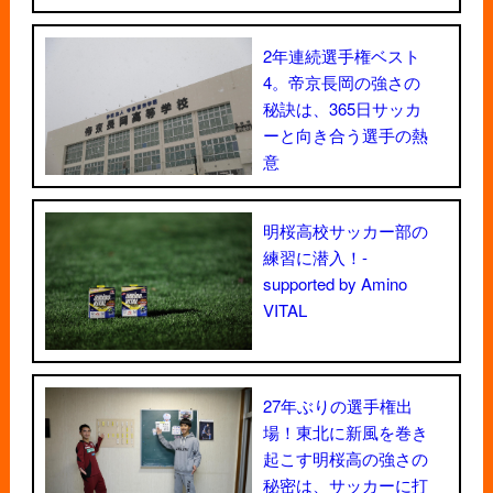
2年連続選手権ベスト
4。帝京長岡の強さの
秘訣は、365日サッカ
ーと向き合う選手の熱
意
明桜高校サッカー部の
練習に潜入！-
supported by Amino
VITAL
27年ぶりの選手権出
場！東北に新風を巻き
起こす明桜高の強さの
秘密は、サッカーに打