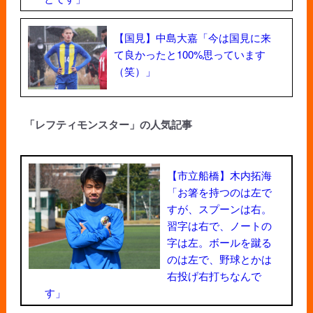
【国見】中島大嘉「今は国見に来
て良かったと100%思っています
（笑）」
「レフティモンスター」の人気記事
【市立船橋】木内拓海
「お箸を持つのは左で
すが、スプーンは右。
習字は右で、ノートの
字は左。ボールを蹴る
のは左で、野球とかは
右投げ右打ちなんで
す」