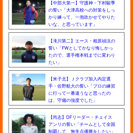
【中部大第一】守護神・下村駿季
の誓い「大津高校への対策をしっ
かり練って、一泡吹かせてやりた
いな、と思っています」
【滝川第二】エース・相原禎汰の
誓い「FWとしてかなり悔しかっ
たので、選手権本戦までに変わり
たい」
【米子北】Ｊクラブ加入内定選
手・佐野航大の誓い「プロの練習
に行って一番違うなと思ったの
は、守備の強度でした」
【尚志】DFリーダー・チェイス
アンリの誓い「チームとして全国
制覇して、無失点優勝をしたい」