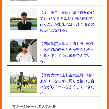
【滝川第二】藤田仁朗「自分の代
でもう1度タキニを全国に連れて
行くことが出来れば、凄く価値の
ある代になれる」
【四国学院大学香川西】野中瞬生
「あの時の自分と今を照らし合わ
せると少しずつは成長できてい
る」
【専修大学北上】吉武皇雅「独り
よがりにならずに周りと協力し合
いながらチームをよくしていきた
い」
「マネージャー」の人気記事