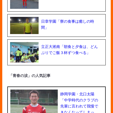
日章学園「寮の食事は癒しの時
間」
立正大淞南「朝食と夕食は、どん
ぶりでご飯３杯ずつ食べる」
「青春の涙」の人気記事
静岡学園・北口太陽
「中学時代のクラブの
先輩に言われて我慢で
きなくなってしまっ