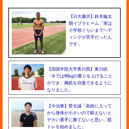
【日大藤沢】鈴木輪太
朗イブラヒーム「実は
小学校ぐらいまでヘデ
ィングが苦手だったん
です」
【四国学院大学香川西】東川続
「今では95kgの重りを上げること
ができ、胸筋を自慢できるように
なりました」
【今治東】菅太誠「高校に入って
から身体が小さいので鍛えないと
デカい選手に勝てないと思い、筋
トレを始めました」