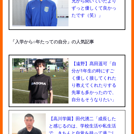
兄から聞いていたより
ずっと優しくて良かっ
たです（笑）」
「入学から○年たっての自分」の人気記事
【遠野】髙田遥可「自
分が1年生の時にすご
く優しく接してくれた
り教えてくれたりする
先輩も多かったので、
自分もそうなりたい」
【高川学園】田代湧二「成長した
と感じるのは、学校生活や私生活
で、きちんと自覚を持って過ごし