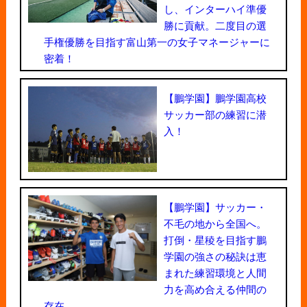
し、インターハイ準優
勝に貢献。二度目の選
手権優勝を目指す富山第一の女子マネージャーに
密着！
【鵬学園】鵬学園高校
サッカー部の練習に潜
入！
【鵬学園】サッカー・
不毛の地から全国へ。
打倒・星稜を目指す鵬
学園の強さの秘訣は恵
まれた練習環境と人間
力を高め合える仲間の
存在