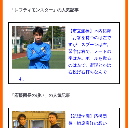
「レフティモンスター」の人気記事
【市立船橋】木内拓海
「お箸を持つのは左で
すが、スプーンは右。
習字は右で、ノートの
字は左。ボールを蹴る
のは左で、野球とかは
右投げ右打ちなんで
す」
「応援団長の想い」の人気記事
【筑陽学園】応援団
長・楢原奏洋の想い