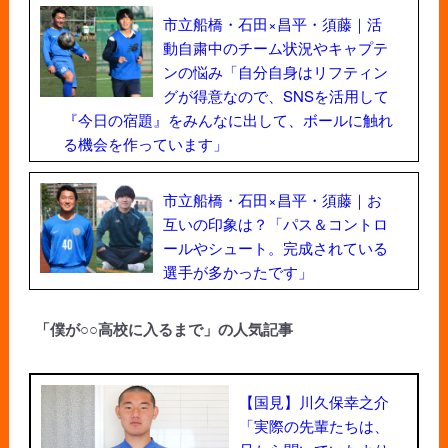
市立船橋・石田×昌平・須藤｜活
動自粛中のチーム状況やキャプテ
ンの悩み「自分自身はリフティン
グが得意なので、SNSを活用して
『今日の宿題』をみんなに出して、ボールに触れ
る機会を作っています」
市立船橋・石田×昌平・須藤｜お
互いの印象は？「パス＆コントロ
ールやシュート。完成されている
選手が多かったです」
「僕が○○高校に入るまで」の人気記事
【国見】川久保幸之介
「実際の先輩たちは、