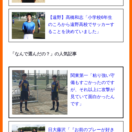
【遠野】髙橋和志「小学校6年生
のころから遠野高校でサッカーす
ることを決めていました」
「なんで選んだの？」の人気記事
関東第一「粘り強い守
備もすごかったのです
が、それ以上に攻撃が
見ていて面白かったん
です」
日大藤沢「『お前のプレーが好き