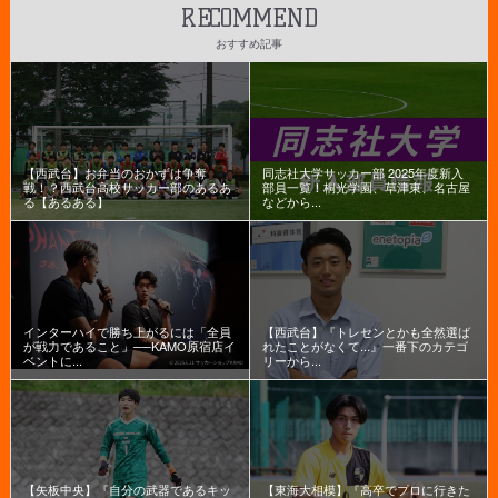
RECOMMEND
おすすめ記事
【西武台】お弁当のおかずは争奪
同志社大学サッカー部 2025年度新入
戦！？西武台高校サッカー部のあるあ
部員一覧！桐光学園、草津東、名古屋
る【あるある】
などから...
インターハイで勝ち上がるには「全員
【西武台】『トレセンとかも全然選ば
が戦力であること」──KAMO原宿店イ
れたことがなくて...』一番下のカテゴ
ベントに...
リーから...
【矢板中央】『自分の武器であるキッ
【東海大相模】『高卒でプロに行きた