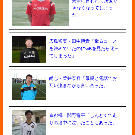
先輩に言われて我慢で
きなくなってしまっ
た」
広島皆実・田中博貴「蹴るコース
を決めていたのにGKを見たら迷っ
てしまった」
尚志・菅井泰祥「母親と電話でお
互い泣きながら言い合った」
京都橘・関野竜平「しんどくて走
りの途中に泣いたこともあった」