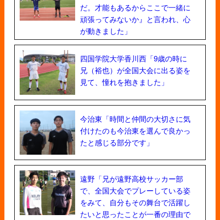
だ。才能もあるからここで一緒に
頑張ってみないか』と言われ、心
が動きました」
四国学院大学香川西「9歳の時に
兄（裕也）が全国大会に出る姿を
見て、憧れを抱きました」
今治東「時間と仲間の大切さに気
付けたのも今治東を選んで良かっ
たと感じる部分です」
遠野「兄が遠野高校サッカー部
で、全国大会でプレーしている姿
をみて、自分もその舞台で活躍し
たいと思ったことが一番の理由で