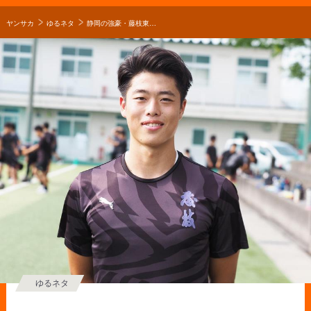
ヤンサカ
ゆるネタ
静岡の強豪・藤枝東サッカー部｜フィジカルモンスターは見崎莉也！【2020年】
ゆるネタ