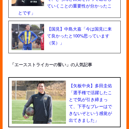
ていくことの重要性が分かったこ
とです」
【国見】中島大嘉「今は国見に来
て良かったと100%思っています
（笑）」
「エースストライカーの誓い」の人気記事
【矢板中央】多田圭佑
「選手権で活躍したこ
とで気が引き締まっ
て、下手なプレーはで
きないぞという感覚が
出てきました」