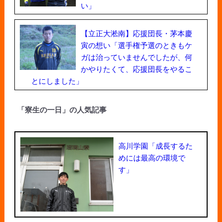
い」
【立正大淞南】応援団長・茅本慶
寅の想い「選手権予選のときもケ
ガは治っていませんでしたが、何
かやりたくて、応援団長をやるこ
とにしました」
「寮生の一日」の人気記事
高川学園「成長するた
めには最高の環境で
す」