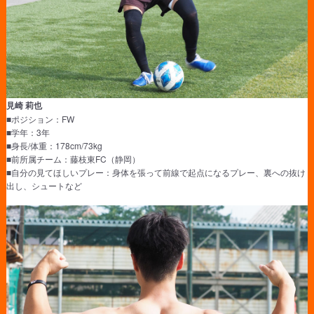
見崎 莉也
■ポジション：FW
■学年：3年
■身長/体重：178cm/73kg
■前所属チーム：藤枝東FC（静岡）
■自分の見てほしいプレー：身体を張って前線で起点になるプレー、裏への抜け
出し、シュートなど