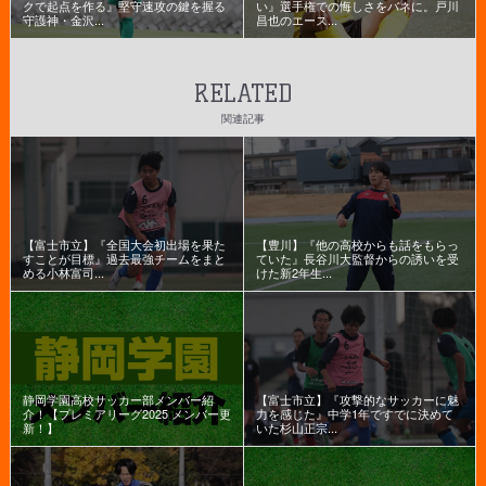
クで起点を作る』堅守速攻の鍵を握る
い』選手権での悔しさをバネに。戸川
守護神・金沢...
昌也のエース...
RELATED
関連記事
【富士市立】『全国大会初出場を果た
【豊川】『他の高校からも話をもらっ
すことが目標』過去最強チームをまと
ていた』長谷川大監督からの誘いを受
める小林富司...
けた新2年生...
静岡学園高校サッカー部メンバー紹
【富士市立】『攻撃的なサッカーに魅
介！【プレミアリーグ2025 メンバー更
力を感じた』中学1年ですでに決めて
新！】
いた杉山正宗...