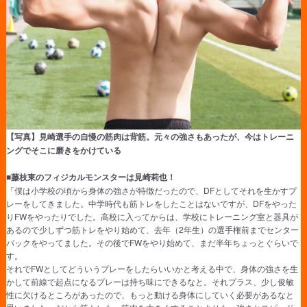
【写真】見崎選手の自慢の筋肉は背筋。元々の強さもあったが、今はトレーニ
ングでそこに磨きをかけている
■藤枝東のフィジカルモンスターは見崎莉也！
「僕は小学校の頃から身体の強さが特徴だったので、DFとしてそれを生かすプ
レーをしてきました。中学時代も筋トレをしたことはないですが、DFをやった
りFWをやったりでした。高校に入ってからは、学校にトレーニング室と器具が
あるので少しずつ筋トレをやり始めて、去年（2年生）の選手権前までセンター
バックをやってました。その後でFWをやり始めて、まだ半年ちょっとぐらいで
す。
それでFWとしてどういうプレーをしたらいいかと考える中で、身体の強さを生
かして前線で起点になるプレーは持ち味にできるなと。それプラス、少し俊敏
性に欠けるところがあったので、もっと動ける身体にしていく必要があるなと