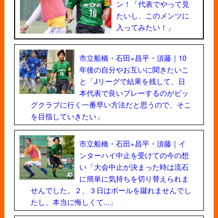
ン！「代表でやって見
たいし、このメンツに
入ってみたい！」
市立船橋・石田×昌平・須藤｜10
年後の自分やお互いに聞きたいこ
と「Jリーグで結果を残して、日
本代表で良いプレーするのがビッ
グクラブに行く一番早い方法だと思うので、そこ
を目指していきたい」
市立船橋・石田×昌平・須藤｜イ
ンターハイ中止を受けての今の想
い「大会中止が決まった時は流石
に簡単に気持ちを切り替えられま
せんでした。２、３日はボールを蹴れませんでし
たし、本当に悔しくて...」