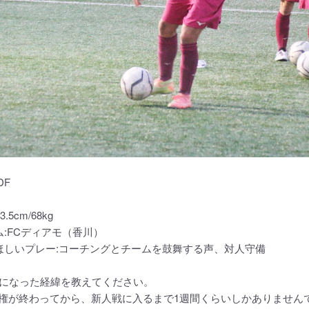
DF
.5cm/68kg
ム:FCディアモ（香川）
ほしいプレー:コーチングとチームを鼓舞する声、対人守備
ンになった経緯を教えてください。
権が終わってから、新人戦に入るまで1週間くらいしかありません