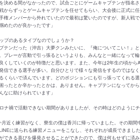
を決める間がなかったので、試合ごとにゲームキャプテンが指名さ
戦からずっとゲームキャプテンを任せてもらい、大会後に正式に任
手権メンバーから外れていたので最初は驚いたのですが、新人戦で
掴めたのが良かったです」
シップのあるタイプなのでしょうか？
プテンだった（沖吉）大夢クンみたいに、『俺についてこい！』と
。プレーが言動で引っ張るというよりも、みんなと一緒になって輪
良くしていくのが特徴だと思います。また、今年は2年生の頃から
発信できる選手が多い。自分ひとりで様々な発信をするのではなく
るくらいで済んでいます。どのポジションにも引っ張ってくれる選
困ったとか辛かったとかは、ありません。キャプテンになってから
んなに助けられています」
コロナ禍で活動できない期間がありましたが、その時はどのように
か月近く練習がなく、寮生の僕は香川に帰っていました。その期間
LINEに送られる練習メニューをこなし、それぞれが成長できまし
ができる喜びを爆発させることができたので、僕は何もせずに済み