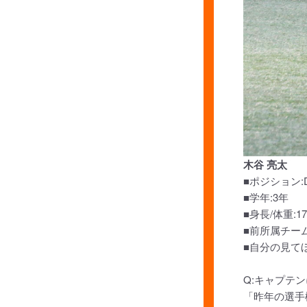
木谷 亮太
■ポジション:
■学年:3年
■身長/体重:173
■前所属チー
■自分の見て
Q:キャプテ
「昨年の選手