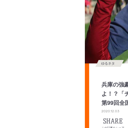
ゆるネタ
兵庫の強
よ！？「
第99回全
2020.12.03
SHARE
この記事をシェア