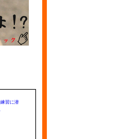
の練習に潜
L