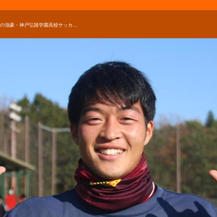
兵庫の強豪・神戸弘陵学園高校サッカー部のキャプテンはつらいよ！？「チャレンジできる舞台に戻れたことに感謝したい」【2020年 第99回全国高校サッカー選手権 出場校】