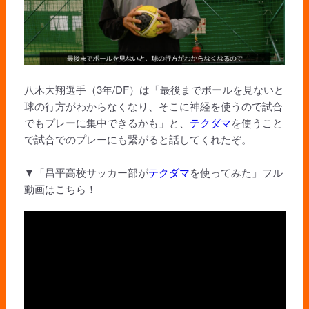
八木大翔選手（3年/DF）は「最後までボールを見ないと
球の行方がわからなくなり、そこに神経を使うので試合
でもプレーに集中できるかも」と、
テクダマ
を使うこと
で試合でのプレーにも繋がると話してくれたぞ。
▼「昌平高校サッカー部が
テクダマ
を使ってみた」フル
動画はこちら！