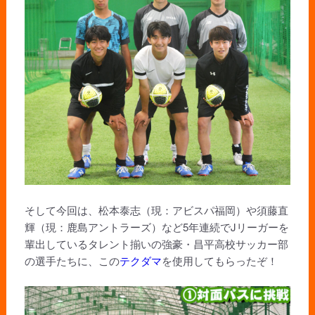
そして今回は、松本泰志（現：アビスパ福岡）や須藤直
輝（現：鹿島アントラーズ）など5年連続でJリーガーを
輩出しているタレント揃いの強豪・昌平高校サッカー部
の選手たちに、この
テクダマ
を使用してもらったぞ！