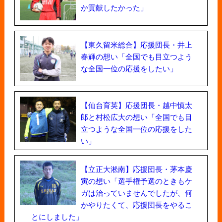
か貢献したかった」
【東久留米総合】応援団長・井上
春輝の想い「全国でも目立つよう
な全国一位の応援をしたい」
【仙台育英】応援団長・越中慎太
郎と村松広大の想い「全国でも目
立つような全国一位の応援をした
い」
【立正大淞南】応援団長・茅本慶
寅の想い「選手権予選のときもケ
ガは治っていませんでしたが、何
かやりたくて、応援団長をやるこ
とにしました」