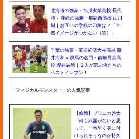
北海道の強豪・旭川実業高校 長代
和 × 沖縄の強豪・那覇西高校 山川
樹｜お互いの学校の印象は？「全
然イメージがつかない（笑）」
千葉の強豪・流通経済大柏高校 藤
井海和 × 群馬の名門・前橋育英高
校 櫻井辰徳｜２人が選ぶ俺たちの
ベストイレブン！
「フィジカルモンスター」の人気記事
【修徳】ブワニカ啓太
「何も武器がないと思
って、一番早く身に付
けられそうなのが持久