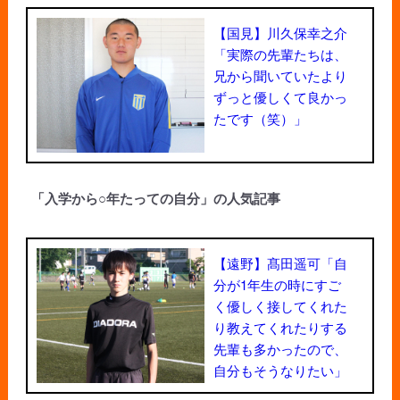
【国見】川久保幸之介
「実際の先輩たちは、
兄から聞いていたより
ずっと優しくて良かっ
たです（笑）」
「入学から○年たっての自分」の人気記事
【遠野】髙田遥可「自
分が1年生の時にすご
く優しく接してくれた
り教えてくれたりする
先輩も多かったので、
自分もそうなりたい」