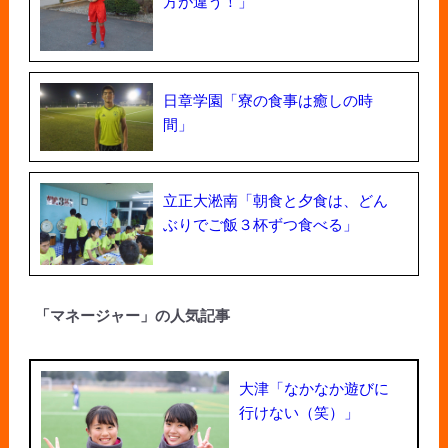
方が違う！」
日章学園「寮の食事は癒しの時
間」
立正大淞南「朝食と夕食は、どん
ぶりでご飯３杯ずつ食べる」
「マネージャー」の人気記事
大津「なかなか遊びに
行けない（笑）」