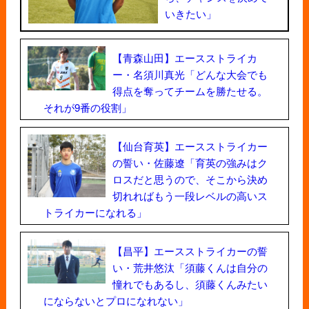
いきたい」
【青森山田】エースストライカ
ー・名須川真光「どんな大会でも
得点を奪ってチームを勝たせる。
それが9番の役割」
【仙台育英】エースストライカー
の誓い・佐藤遼「育英の強みはク
ロスだと思うので、そこから決め
切れればもう一段レベルの高いス
トライカーになれる」
【昌平】エースストライカーの誓
い・荒井悠汰「須藤くんは自分の
憧れでもあるし、須藤くんみたい
にならないとプロになれない」