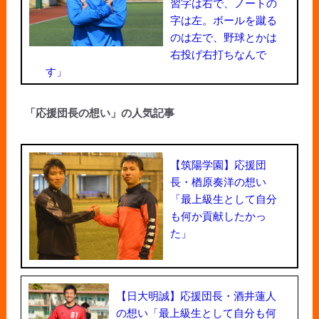
習字は右で、ノートの
字は左。ボールを蹴る
のは左で、野球とかは
右投げ右打ちなんで
す」
「応援団長の想い」の人気記事
【筑陽学園】応援団
長・楢原奏洋の想い
「最上級生として自分
も何か貢献したかっ
た」
【日大明誠】応援団長・酒井蓮人
の想い「最上級生として自分も何