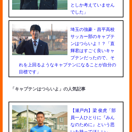
としか考えていません
でした」
埼玉の強豪・昌平高校
サッカー部のキャプテ
ンはつらいよ！？「直
輝君はすごく良いキャ
プテンだったので、そ
れを上回るようなキャプテンになることが自分の
目標です」
「キャプテンはつらいよ」の人気記事
【瀬戸内】梁 俊虎「部
員一人ひとりに『みん
なのために』という思
いを持ってほしい」