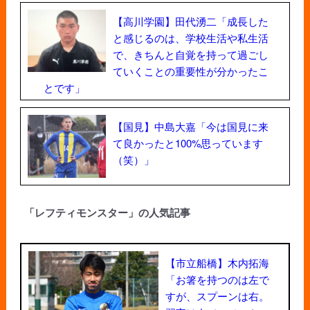
【高川学園】田代湧二「成長した
と感じるのは、学校生活や私生活
で、きちんと自覚を持って過ごし
ていくことの重要性が分かったこ
とです」
【国見】中島大嘉「今は国見に来
て良かったと100%思っています
（笑）」
「レフティモンスター」の人気記事
【市立船橋】木内拓海
「お箸を持つのは左で
すが、スプーンは右。