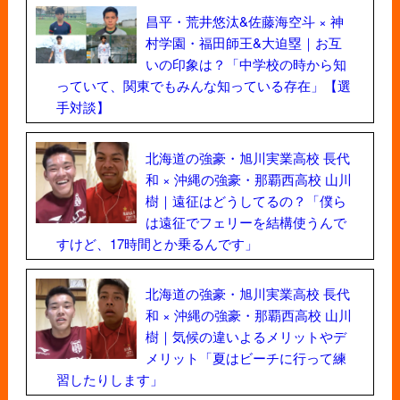
昌平・荒井悠汰&佐藤海空斗 × 神
村学園・福田師王&大迫塁｜お互
いの印象は？「中学校の時から知
っていて、関東でもみんな知っている存在」【選
手対談】
北海道の強豪・旭川実業高校 長代
和 × 沖縄の強豪・那覇西高校 山川
樹｜遠征はどうしてるの？「僕ら
は遠征でフェリーを結構使うんで
すけど、17時間とか乗るんです」
北海道の強豪・旭川実業高校 長代
和 × 沖縄の強豪・那覇西高校 山川
樹｜気候の違いよるメリットやデ
メリット「夏はビーチに行って練
習したりします」