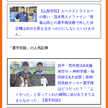
【山梨学院】エースストライカー
の誓い・茂木秀人イファイン「青
森山田との選手権決勝で外した決
定機は自分を変えるきっかけにしないといけませ
ん」
「選手対談」の人気記事
昌平・荒井悠汰&佐藤
海空斗 × 神村学園・福
田師王&大迫塁｜第99
回高校サッカー選手権
はどうだった？「『よ
くやった』と言ってくれた瞬間に涙が出てきて止
まらなかった」【選手対談】