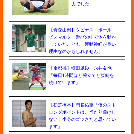
力でした」
【青森山田】タビナス・ポール・
ビスマルク「遊びの中で体を動か
していたことも、運動神経が良い
理由なのかもしれません」
【京都橘】郷田凪砂、永井友也
「毎日1時間ほど腕立てと腹筋を
続けています」
【初芝橋本】門雀佑奎「僕のスト
ロングポイントは、当たり負けし
ない上半身のゴツさだと思ってい
ます」